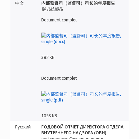
中文
内部监督司（监督司）司长的年度报告
秘书处编拟
Document complet
382 KB
Document complet
1053 KB
Русский
ГОДОВОЙ ОТЧЕТ ДИРЕКТОРА ОТДЕЛА
ВНУТРЕННЕГО НАДЗОРА (ОВН)
подготовлен Секретариатом