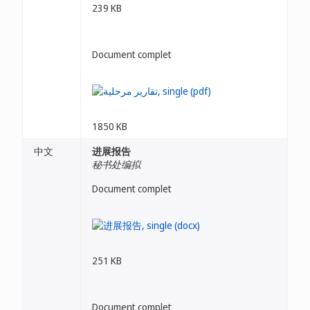
239 KB
Document complet
1850 KB
中文
进展报告
秘书处编拟
Document complet
251 KB
Document complet