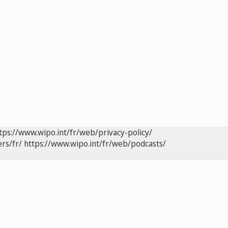
tps://www.wipo.int/fr/web/privacy-policy/
rs/fr/
https://www.wipo.int/fr/web/podcasts/