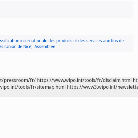
assification internationale des produits et des services aux fins de
s (Union de Nice): Assemblée
nt/pressroom/fr/
https://www.wipo.int/tools/fr/disclaim.html
ht
wipo.int/tools/fr/sitemap.html
https://www3.wipo.int/newslette