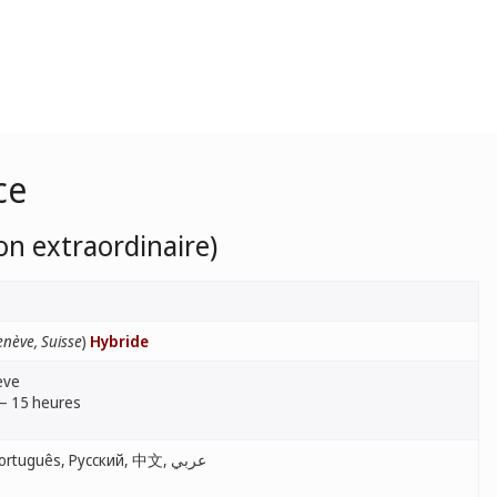
ce
on extraordinaire)
nève, Suisse
)
Hybride
ève
 – 15 heures
English, Français, Español, Português, Русский, 中文, عربي