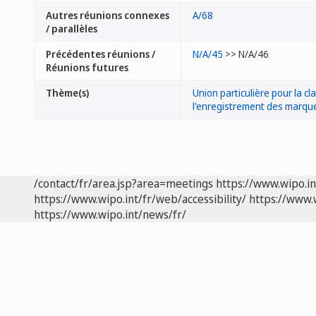
Autres réunions connexes
A/68
/ parallèles
Précédentes réunions /
N/A/45
>> N/A/46
Réunions futures
Thème(s)
Union particulière pour la cl
l'enregistrement des marque
/contact/fr/area.jsp?area=meetings
https://www.wipo.i
https://www.wipo.int/fr/web/accessibility/
https://www.
https://www.wipo.int/news/fr/