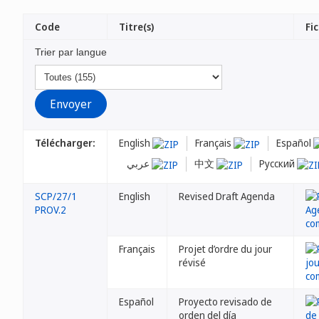
Code
Titre(s)
Fic
Trier par langue
Télécharger:
English
Français
Español
عربي
中文
Русский
SCP/27/1
English
Revised Draft Agenda
PROV.2
Français
Projet d’ordre du jour
révisé
Español
Proyecto revisado de
orden del día