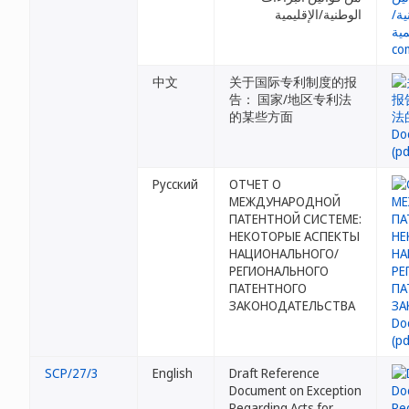
الوطنية/الإقليمية
中文
关于国际专利制度的报
告： 国家/地区专利法
的某些方面
Русский
ОТЧЕТ О
МЕЖДУНАРОДНОЙ
ПАТЕНТНОЙ СИСТЕМЕ:
НЕКОТОРЫЕ АСПЕКТЫ
НАЦИОНАЛЬНОГО/
РЕГИОНАЛЬНОГО
ПАТЕНТНОГО
ЗАКОНОДАТЕЛЬСТВА
SCP/27/3
English
Draft Reference
Document on Exception
Regarding Acts for