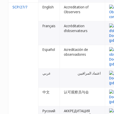
SCP/27/7
English
Accreditation of
Observers
Français
Accréditation
d’observateurs
Español
Acreditación de
observadores
اعتماد المراقبين
عربي
中文
认可观察员与会
Русский
АККРЕДИТАЦИЯ