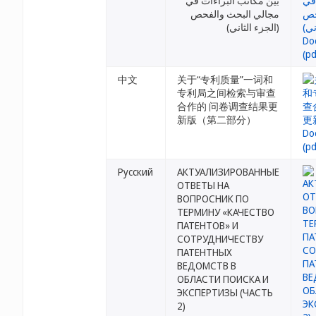
بين مكاتب البراءات في
مجالي البحث والفحص
(الجزء الثاني)
中文
关于“专利质量”一词和
专利局之间检索与审查
合作的 问卷调查结果更
新版（第二部分）
Русский
АКТУАЛИЗИРОВАННЫЕ
ОТВЕТЫ НА
ВОПРОСНИК ПО
ТЕРМИНУ «КАЧЕСТВО
ПАТЕНТОВ» И
СОТРУДНИЧЕСТВУ
ПАТЕНТНЫХ
ВЕДОМСТВ В
ОБЛАСТИ ПОИСКА И
ЭКСПЕРТИЗЫ (ЧАСТЬ
2)