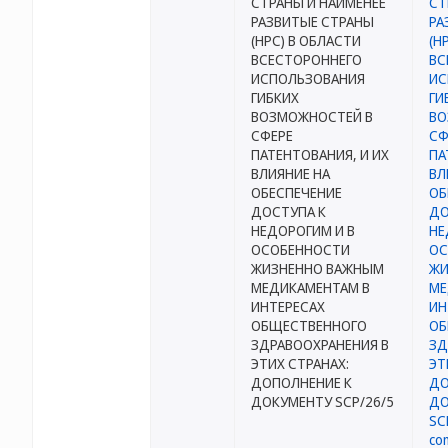
СТРАНЫ И НАИМЕНЕЕ
РАЗВИТЫЕ СТРАНЫ
(НРС) В ОБЛАСТИ
ВСЕСТОРОННЕГО
ИСПОЛЬЗОВАНИЯ
ГИБКИХ
ВОЗМОЖНОСТЕЙ В
СФЕРЕ
ПАТЕНТОВАНИЯ, И ИХ
ВЛИЯНИЕ НА
ОБЕСПЕЧЕНИЕ
ДОСТУПА К
НЕДОРОГИМ И В
ОСОБЕННОСТИ
ЖИЗНЕННО ВАЖНЫМ
МЕДИКАМЕНТАМ В
ИНТЕРЕСАХ
ОБЩЕСТВЕННОГО
ЗДРАВООХРАНЕНИЯ В
ЭТИХ СТРАНАХ:
ДОПОЛНЕНИЕ К
ДОКУМЕНТУ SCP/26/5