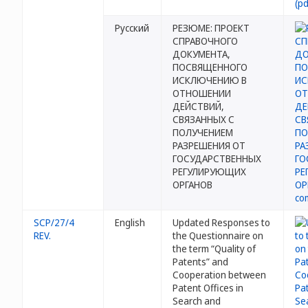
Русский
РЕЗЮМЕ: ПРОЕКТ
СПРАВОЧНОГО
ДОКУМЕНТА,
ПОСВЯЩЕННОГО
ИСКЛЮЧЕНИЮ В
ОТНОШЕНИИ
ДЕЙСТВИЙ,
СВЯЗАННЫХ С
ПОЛУЧЕНИЕМ
РАЗРЕШЕНИЯ ОТ
ГОСУДАРСТВЕННЫХ
РЕГУЛИРУЮЩИХ
ОРГАНОВ
SCP/27/4
English
Updated Responses to
REV.
the Questionnaire on
the term “Quality of
Patents” and
Cooperation between
Patent Offices in
Search and