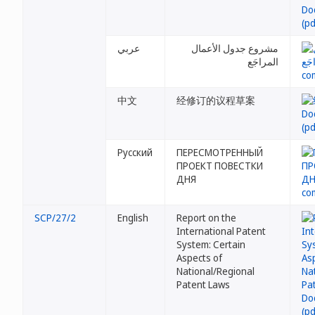
مشروع جدول الأعمال
عربي
المراجَع
中文
经修订的议程草案
Русский
ПЕРЕСМОТРЕННЫЙ
ПРОЕКТ ПОВЕСТКИ
ДНЯ
SCP/27/2
English
Report on the
International Patent
System: Certain
Aspects of
National/Regional
Patent Laws