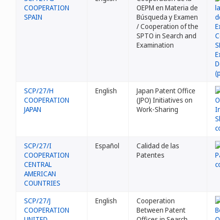
COOPERATION
OEPM en Materia de
SPAIN
Búsqueda y Examen
/ Cooperation of the
SPTO in Search and
Examination
SCP/27/H
English
Japan Patent Office
COOPERATION
(JPO) Initiatives on
JAPAN
Work-Sharing
SCP/27/I
Español
Calidad de las
COOPERATION
Patentes
CENTRAL
AMERICAN
COUNTRIES
SCP/27/J
English
Cooperation
COOPERATION
Between Patent
UNITED
Offices in Search