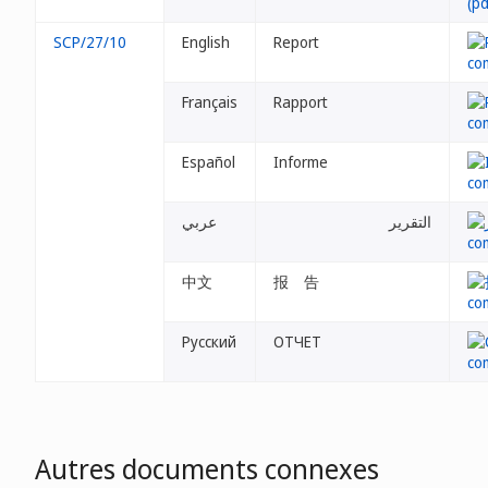
SCP/27/10
English
Report
Français
Rapport
Español
Informe
التقرير
عربي
中文
报 告
Русский
ОТЧЕТ
Autres documents connexes