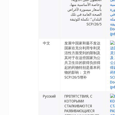
وخاصة الأساسية منها،
بأسعار ميسورة لأغراض
الصحة العامة في تلك
البلدان": تكملة للوثيقة
SCP/26/5
中文
发展中国家和最不发达
国家在充分利用专利灵
活性方面受到的限制及
其对于在这些国家为公
共卫生目的获得负担得
起的药物特别是基本药
物的影响： 文件
SCP/26/5增补
Русский
ПРЕПЯТСТВИЯ, С
КОТОРЫМИ
СТАЛКИВАЮТСЯ
РАЗВИВАЮЩИЕСЯ