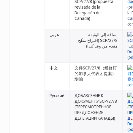
SCP/27/8 (propuesta
revisada de la
Delegación del
Canadá)
إضافة إلى الوثيقة
عربي
SCP/27/8 (اقتراح منقّح
مقدم من وفد كندا)
中文
文件SCP/27/8（经修订
的加拿大代表团提案）
增编
Русский
ДОБАВЛЕНИЕ К
ДОКУМЕНТУ SCP/27/8
(ПЕРЕСМОТРЕННОЕ
ПРЕДЛОЖЕНИЕ
ДЕЛЕГАЦИИ КАНАДЫ)