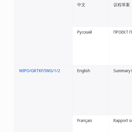
中文
议程草案
Русский
ПРОЕКТ 
WIPO/GRTKF/IWG/1/2
English
Summary R
Français
Rapport su