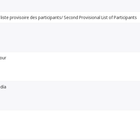
iste provisoire des participants/ Second Provisional List of Participants
jour
 día