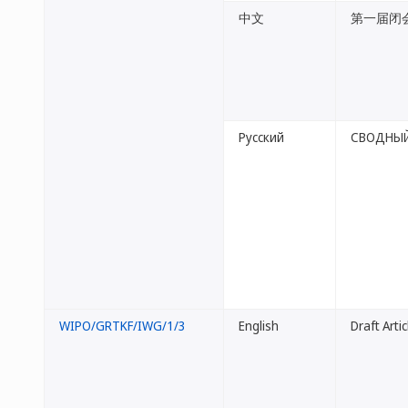
中文
第一届闭
Русский
СВОДНЫЙ
WIPO/GRTKF/IWG/1/3
English
Draft Arti