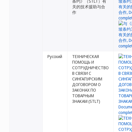
条约》（STLT）有
关的技术援助与合
作
Русский
ТЕХНИЧЕСКАЯ
ПОМОЩЬ И
СОТРУДНИЧЕСТВО
В СВЯЗИ С
СИНГАПУРСКИМ
ДОГОВОРОМ О
ЗАКОНАХ ПО
ТОВАРНЫМ
ЗНАКАМ (STLT)