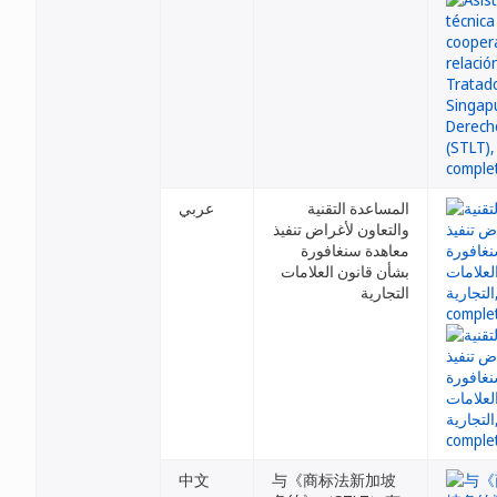
المساعدة التقنية
عربي
والتعاون لأغراض تنفيذ
معاهدة سنغافورة
بشأن قانون العلامات
التجارية
中文
与《商标法新加坡