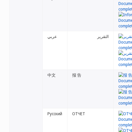
التقرير
عربي
中文
报 告
Русский
ОТЧЕТ