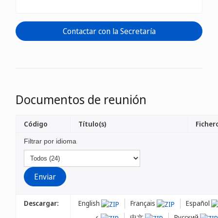
Contactar con la Secretaría
Documentos de reunión
Código
Título(s)
Fichero
Filtrar por idioma
Descargar:
English
Français
Español
عربي
中文
Русский