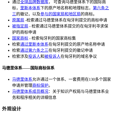
通过
全球品牌数据库
， 可查询马德里体系下的国际商
标，
里斯本体系
下的原产地名称和地理标志，
第六条之
三
的徽记，以及
参与的国家局和地区局
的商标。
原属局
-检索通过马德里体系在匈牙利提交的商标申请
被指定局
- 检索通过马德里体系提交的在匈牙利寻求保
护的商标申请
国家商标
- 检索匈牙利的国家商标集
检索
通过里斯本体系
在匈牙利提交的原产地名称申请
检索
通过第六条之三
在匈牙利提交的徽记申请
检索涉及
投诉人
和
被投诉人
在匈牙利的域名争议
马德里体系——国际商标体系
马德里体系
允许通过一个体系、一套费用在130多个国家
申请并管理
商标保护
。
马德里体系成员概况
：关于知识产权局与马德里体系业
务和程序相关的详细信息
外观设计