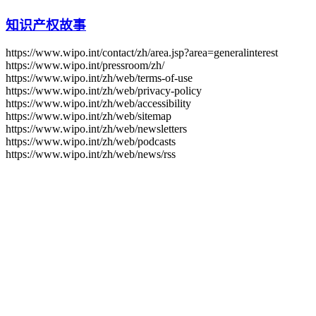
知识产权故事
https://www.wipo.int/contact/zh/area.jsp?area=generalinterest
https://www.wipo.int/pressroom/zh/
https://www.wipo.int/zh/web/terms-of-use
https://www.wipo.int/zh/web/privacy-policy
https://www.wipo.int/zh/web/accessibility
https://www.wipo.int/zh/web/sitemap
https://www.wipo.int/zh/web/newsletters
https://www.wipo.int/zh/web/podcasts
https://www.wipo.int/zh/web/news/rss