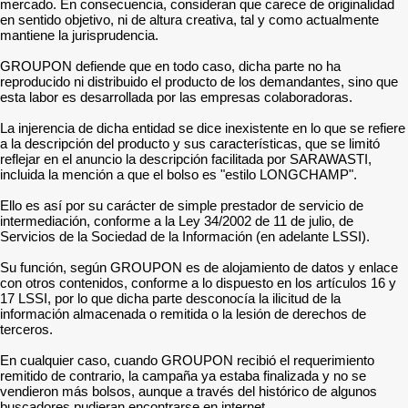
mercado. En consecuencia, consideran que carece de originalidad
en sentido objetivo, ni de altura creativa, tal y como actualmente
mantiene la jurisprudencia.
GROUPON defiende que en todo caso, dicha parte no ha
reproducido ni distribuido el producto de los demandantes, sino que
esta labor es desarrollada por las empresas colaboradoras.
La injerencia de dicha entidad se dice inexistente en lo que se refiere
a la descripción del producto y sus características, que se limitó
reflejar en el anuncio la descripción facilitada por SARAWASTI,
incluida la mención a que el bolso es "estilo LONGCHAMP".
Ello es así por su carácter de simple prestador de servicio de
intermediación, conforme a la Ley 34/2002 de 11 de julio, de
Servicios de la Sociedad de la Información (en adelante LSSI).
Su función, según GROUPON es de alojamiento de datos y enlace
con otros contenidos, conforme a lo dispuesto en los artículos 16 y
17 LSSI, por lo que dicha parte desconocía la ilicitud de la
información almacenada o remitida o la lesión de derechos de
terceros.
En cualquier caso, cuando GROUPON recibió el requerimiento
remitido de contrario, la campaña ya estaba finalizada y no se
vendieron más bolsos, aunque a través del histórico de algunos
buscadores pudieran encontrarse en internet.