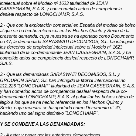
intelectual sobre el Modelo nº 1623 titularidad de JEAN
CASSEGRAIN, S.A.S. y han cometido actos de competencia
desleal respecto de LONGCHAMP, S.A.S.
2.- Que con la explotación comercial en España del modelo de bolso
al que se ha hecho referencia en los Hechos Quinto y Sexto de la
presente demanda, cuya muestra se ha aportado como Documento
no 47, la demandada SARASWATI DECOMISOS, S.L. ha infringido
los derechos de propiedad intelectual sobre el Modelo n° 1623
titularidad de la co-demandante JEAN CASSEGRAIN, S.A.S. y ha
cometido actos de competencia desleal respecto de LONGCHAMP,
S.A.S.
3.- Que las demandadas SARASWATI DECOMISOS, S.L. y
Marca
GROUPON SPAIN, S.L han infringido la
internacional no
212.226 "LONGCHAMP" titularidad de JEAN CASSEGRAIN, S.A.S.
y han cometido actos de competencia desleal respecto de la co-
demandante LONGCHAMP, S.A.S. al publicitar los bolsos objeto de
litigio a los que se ha hecho referencia en los Hechos Quinto y
Sexto, cuya muestra se ha aportado como Documento n° 43,
haciendo uso del signo distintivo "LONGCHAMP".
Y SE CONDENE A LAS DEMANDADAS:
2.- A estar y pasar por las anteriores declaraciones.