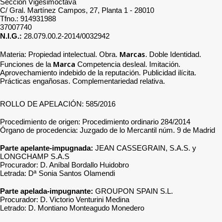
Sección Vigesimoctava
C/ Gral. Martínez Campos, 27, Planta 1 - 28010
Tfno.: 914931988
37007740
N.I.G.:
28.079.00.2-2014/0032942
Marcas
Materia: Propiedad intelectual. Obra.
. Doble Identidad.
Marca
Funciones de la
Competencia desleal. Imitación.
Aprovechamiento indebido de la reputación. Publicidad ilícita.
Prácticas engañosas. Complementariedad relativa.
ROLLO DE APELACIÓN: 585/2016
Procedimiento de origen: Procedimiento ordinario 284/2014
Órgano de procedencia: Juzgado de lo Mercantil núm. 9 de Madrid
Parte apelante-impugnada:
JEAN CASSEGRAIN, S.A.S. y
LONGCHAMP S.A.S
Procurador: D. Aníbal Bordallo Huidobro
Letrada: Dª Sonia Santos Olamendi
Parte apelada-impugnante:
GROUPON SPAIN S.L.
Procurador: D. Victorio Venturini Medina
Letrado: D. Montiano Monteagudo Monedero