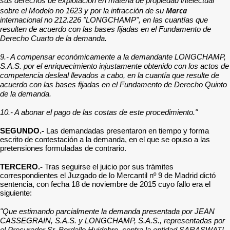
sus derechos de explotación en materia de propiedad intelectual
Marca
sobre el Modelo no 1623 y por la infracción de su
internacional no 212.226 "LONGCHAMP", en las cuantías que
resulten de acuerdo con las bases fijadas en el Fundamento de
Derecho Cuarto de la demanda.
9.- A compensar económicamente a la demandante LONGCHAMP,
S.A.S. por el enriquecimiento injustamente obtenido con los actos de
competencia desleal llevados a cabo, en la cuantía que resulte de
acuerdo con las bases fijadas en el Fundamento de Derecho Quinto
de la demanda.
10.- A abonar el pago de las costas de este procedimiento."
SEGUNDO.-
Las demandadas presentaron en tiempo y forma
escrito de contestación a la demanda, en el que se opuso a las
pretensiones formuladas de contrario.
TERCERO.-
Tras seguirse el juicio por sus trámites
correspondientes el Juzgado de lo Mercantil nº 9 de Madrid dictó
sentencia, con fecha 18 de noviembre de 2015 cuyo fallo era el
siguiente:
"Que estimando parcialmente la demanda presentada por JEAN
CASSEGRAIN, S.A.S. y LONGCHAMP, S.A.S., representadas por
el Procurador Sr. Bordallo Huidobro, contra la entidad SARASWATI