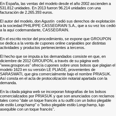
En España, las ventas del modelo desde el año 2002 ascienden a
531.812 unidades. En 2013 fueron 96.214 unidades con una
facturación de 2.265.393 euros.
El autor del modelo, don Agustín cedió sus derechos de explotación
a la sociedad PHILIPPE CASSEGRAIN S.A., que a su vez los cedió
a la aquí codemandante, CASSEGRAIN.
En el escrito rector del procedimiento, se expone que GROUPON
se dedica a la venta de cupones online canjeables por distintas
actividades y productos pertenecientes a terceros.
El hecho que se imputa a los demandados consiste en que, en
diciembre de 2012 GROUPON, a través de su página web
"www.groupon.es" ofrecía cupones sobre unos bolsos que plagian el
modelo 1623 en su versión LE PLIAGE, provenientes de
SARASWATI, que gira comercialmente bajo el nombre PRIASUK.
Así consta en el acta de protocolización notarial apartada con la
demanda.
En la citada página web se incorporan fotografías de los bolsos
comercializados por PRIASUK y que son anunciados con reclamos
tales como "dale un toque francés a tu outfit con un bolso plegable
de estilo Longchamp" o "bolso plegable estilo Longchamp, lujo
asequible con un toque francés".