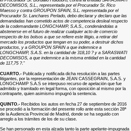
DECOMISOS, S.L., representada por el Procurador Sr. Rico
Maesso y contra GROUPON SPAIN, S.L. representada por el
Procurador Sr. Lanchares Perlado, debo declarar y declaro que las
demandadas han cometido actos de competencia desleal respecto
de la codemandante LONGCHAMP, S.A.S., condenándolas a
abstenerse en el futuro de realizar cualquier acto de comercio
respecto de los bolsos a que se refiere este litigio, a retirar del
mercado los productos que tengan en su poder, a destruir dichos
productos, y a GROUPON SPAIN a que indemnice a
LONGCHAMP, S.A.S. en la cantidad de 318,10 ? y a SARASWATI
DECOMISOS, a que indemnice a la misma entidad en la cantidad
de 117,75 ?."
CUARTO.-
Publicada y notificada dicha resolución a las partes
litigantes, por la representación de JEAN CASSEGRAIN, S.A.S. y
LONGCHAMP S.A.S se interpuso recurso de apelación que fue
admitido y tramitado en legal forma, con oposición al mismo por la
contraparte, quien asimismo impugnó la sentencia.
QUINTO.-
Recibidos los autos en fecha 27 de septiembre de 2016
se procedió a la formación del presente rollo ante esta sección 28ª
de la Audiencia Provincial de Madrid, donde se ha seguido con
arreglo a los trámites de los de su clase.
Se han personado en esta alzada tanto la parte apelante-impugnada