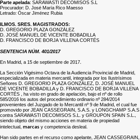
Parte apelada
: SARAWASTI DECOMISOS S.L
Procurador: D. José María Rico Maesso
Letrado: Óscar Jiménez Rubia
ILMOS. SRES. MAGISTRADOS:
D. GREGORIO PLAZA GONZÁLEZ
D. JOSÉ MANUEL DE VICENTE BOBADILLA
D. FRANCISCO DE BORJA VILLENA CORTÉS
SENTENCIA NÚM. 401/2017
En Madrid, a 15 de septiembre de 2017.
La Sección Vigésimo Octava de la Audiencia Provincial de Madrid,
especializada en materia mercantil, integrada por los Ilustrísimos
Señores D. GREGORIO PLAZA GONZÁLEZ, D. JOSÉ MANUEL
DE VICENTE BOBADILLA y D. FRANCISCO DE BORJA VILLENA
CORTÉS , ha visto en grado de apelación, bajo el nº de rollo
585/2016 los autos del procedimiento ordinario nº 284/2014
provenientes del Juzgado de lo Mercantil nº 9 de Madrid, el cual fue
promovido por JEAN CASSEGRAIN, S.A.S. y LONGCHAMP S.A.S
contra SARAWASTI DECOMISOS S.L. y GROUPON SPAIN S.L.,
siendo objeto del mismo acciones en materia de propiedad
marcas
intelectual,
y competencia desleal.
Han sido partes en el recurso como apelante, JEAN CASSEGRAIN,