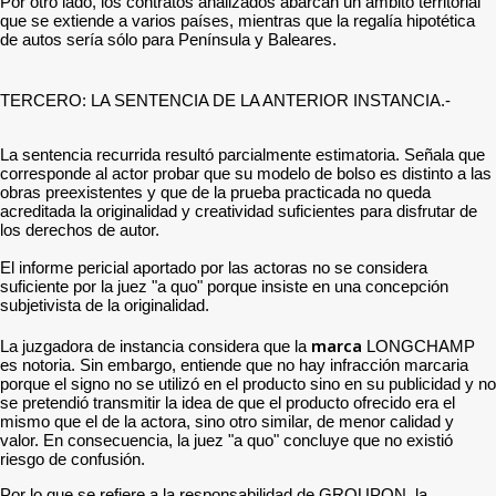
Por otro lado, los contratos analizados abarcan un ámbito territorial
que se extiende a varios países, mientras que la regalía hipotética
de autos sería sólo para Península y Baleares.
TERCERO: LA SENTENCIA DE LA ANTERIOR INSTANCIA.-
La sentencia recurrida resultó parcialmente estimatoria. Señala que
corresponde al actor probar que su modelo de bolso es distinto a las
obras preexistentes y que de la prueba practicada no queda
acreditada la originalidad y creatividad suficientes para disfrutar de
los derechos de autor.
El informe pericial aportado por las actoras no se considera
suficiente por la juez "a quo" porque insiste en una concepción
subjetivista de la originalidad.
marca
La juzgadora de instancia considera que la
LONGCHAMP
es notoria. Sin embargo, entiende que no hay infracción marcaria
porque el signo no se utilizó en el producto sino en su publicidad y no
se pretendió transmitir la idea de que el producto ofrecido era el
mismo que el de la actora, sino otro similar, de menor calidad y
valor. En consecuencia, la juez "a quo" concluye que no existió
riesgo de confusión.
Por lo que se refiere a la responsabilidad de GROUPON, la