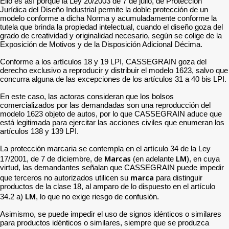
Ello es así porque la Ley 20/2003 de 7 de julio, de Protección
Jurídica del Diseño Industrial permite la doble protección de un
modelo conforme a dicha Norma y acumuladamente conforme la
tutela que brinda la propiedad intelectual, cuando el diseño goza del
grado de creatividad y originalidad necesario, según se colige de la
Exposición de Motivos y de la Disposición Adicional Décima.
Conforme a los artículos 18 y 19 LPI, CASSEGRAIN goza del
derecho exclusivo a reproducir y distribuir el modelo 1623, salvo que
concurra alguna de las excepciones de los artículos 31 a 40 bis LPI.
En este caso, las actoras consideran que los bolsos
comercializados por las demandadas son una reproducción del
modelo 1623 objeto de autos, por lo que CASSEGRAIN aduce que
está legitimada para ejercitar las acciones civiles que enumeran los
artículos 138 y 139 LPI.
La protección marcaria se contempla en el artículo 34 de la Ley
Marcas
LM
17/2001, de 7 de diciembre, de
(en adelante
), en cuya
virtud, las demandantes señalan que CASSEGRAIN puede impedir
marca
que terceros no autorizados utilicen su
para distinguir
productos de la clase 18, al amparo de lo dispuesto en el artículo
LM
34.2 a)
, lo que no exige riesgo de confusión.
Asimismo, se puede impedir el uso de signos idénticos o similares
para productos idénticos o similares, siempre que se produzca