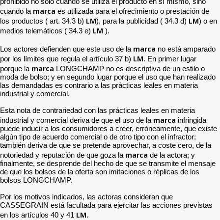
prohibido no solo cuando se utiliza el producto en sí mismo, sino
marca
cuando la
es utilizada para el ofrecimiento o prestación de
LM
LM
los productos ( art. 34.3 b)
), para la publicidad ( 34.3 d)
) o en
LM
medios telemáticos ( 34.3 e)
).
marca
Los actores defienden que este uso de la
no está amparado
LM
por los límites que regula el artículo 37 b)
. En primer lugar
marca
porque la
LONGCHAMP no es descriptiva de un estilo o
moda de bolso; y en segundo lugar porque el uso que han realizado
las demandadas es contrario a las prácticas leales en materia
industrial y comercial.
Esta nota de contrariedad con las prácticas leales en materia
marca
industrial y comercial deriva de que el uso de la
infringida
puede inducir a los consumidores a creer, erróneamente, que existe
algún tipo de acuerdo comercial o de otro tipo con el infractor;
también deriva de que se pretende aprovechar, a coste cero, de la
marca
notoriedad y reputación de que goza la
de la actora; y
finalmente, se desprende del hecho de que se transmite el mensaje
de que los bolsos de la oferta son imitaciones o réplicas de los
bolsos LONGCHAMP.
Por los motivos indicados, las actoras consideran que
CASSEGRAIN está facultada para ejercitar las acciones previstas
LM
en los artículos 40 y 41
.