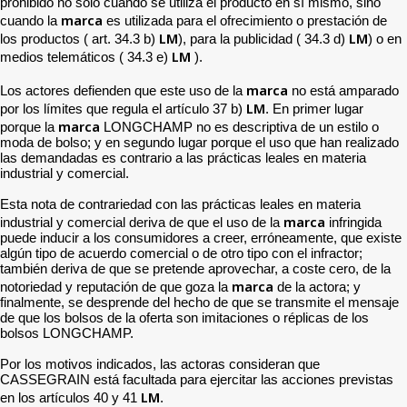
prohibido no solo cuando se utiliza el producto en sí mismo, sino
marca
cuando la
es utilizada para el ofrecimiento o prestación de
LM
LM
los productos ( art. 34.3 b)
), para la publicidad ( 34.3 d)
) o en
LM
medios telemáticos ( 34.3 e)
).
marca
Los actores defienden que este uso de la
no está amparado
LM
por los límites que regula el artículo 37 b)
. En primer lugar
marca
porque la
LONGCHAMP no es descriptiva de un estilo o
moda de bolso; y en segundo lugar porque el uso que han realizado
las demandadas es contrario a las prácticas leales en materia
industrial y comercial.
Esta nota de contrariedad con las prácticas leales en materia
marca
industrial y comercial deriva de que el uso de la
infringida
puede inducir a los consumidores a creer, erróneamente, que existe
algún tipo de acuerdo comercial o de otro tipo con el infractor;
también deriva de que se pretende aprovechar, a coste cero, de la
marca
notoriedad y reputación de que goza la
de la actora; y
finalmente, se desprende del hecho de que se transmite el mensaje
de que los bolsos de la oferta son imitaciones o réplicas de los
bolsos LONGCHAMP.
Por los motivos indicados, las actoras consideran que
CASSEGRAIN está facultada para ejercitar las acciones previstas
LM
en los artículos 40 y 41
.