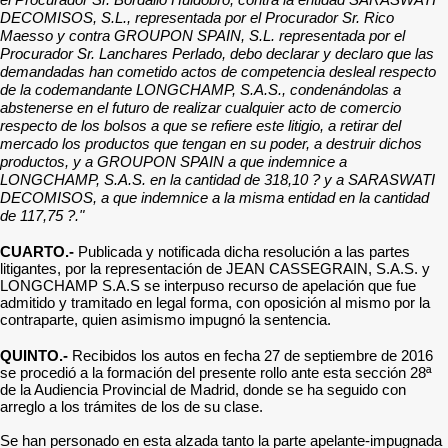
DECOMISOS, S.L., representada por el Procurador Sr. Rico
Maesso y contra GROUPON SPAIN, S.L. representada por el
Procurador Sr. Lanchares Perlado, debo declarar y declaro que las
demandadas han cometido actos de competencia desleal respecto
de la codemandante LONGCHAMP, S.A.S., condenándolas a
abstenerse en el futuro de realizar cualquier acto de comercio
respecto de los bolsos a que se refiere este litigio, a retirar del
mercado los productos que tengan en su poder, a destruir dichos
productos, y a GROUPON SPAIN a que indemnice a
LONGCHAMP, S.A.S. en la cantidad de 318,10 ? y a SARASWATI
DECOMISOS, a que indemnice a la misma entidad en la cantidad
de 117,75 ?."
CUARTO.-
Publicada y notificada dicha resolución a las partes
litigantes, por la representación de JEAN CASSEGRAIN, S.A.S. y
LONGCHAMP S.A.S se interpuso recurso de apelación que fue
admitido y tramitado en legal forma, con oposición al mismo por la
contraparte, quien asimismo impugnó la sentencia.
QUINTO.-
Recibidos los autos en fecha 27 de septiembre de 2016
se procedió a la formación del presente rollo ante esta sección 28ª
de la Audiencia Provincial de Madrid, donde se ha seguido con
arreglo a los trámites de los de su clase.
Se han personado en esta alzada tanto la parte apelante-impugnada