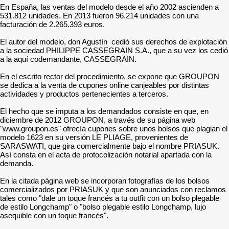
En España, las ventas del modelo desde el año 2002 ascienden a
531.812 unidades. En 2013 fueron 96.214 unidades con una
facturación de 2.265.393 euros.
El autor del modelo, don Agustín cedió sus derechos de explotación
a la sociedad PHILIPPE CASSEGRAIN S.A., que a su vez los cedió
a la aquí codemandante, CASSEGRAIN.
En el escrito rector del procedimiento, se expone que GROUPON
se dedica a la venta de cupones online canjeables por distintas
actividades y productos pertenecientes a terceros.
El hecho que se imputa a los demandados consiste en que, en
diciembre de 2012 GROUPON, a través de su página web
"www.groupon.es" ofrecía cupones sobre unos bolsos que plagian el
modelo 1623 en su versión LE PLIAGE, provenientes de
SARASWATI, que gira comercialmente bajo el nombre PRIASUK.
Así consta en el acta de protocolización notarial apartada con la
demanda.
En la citada página web se incorporan fotografías de los bolsos
comercializados por PRIASUK y que son anunciados con reclamos
tales como "dale un toque francés a tu outfit con un bolso plegable
de estilo Longchamp" o "bolso plegable estilo Longchamp, lujo
asequible con un toque francés".