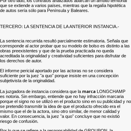
Por otro lado, los contratos analizados abarcan un ámbito territorial
que se extiende a varios países, mientras que la regalía hipotética
de autos sería sólo para Península y Baleares.
TERCERO: LA SENTENCIA DE LA ANTERIOR INSTANCIA.-
La sentencia recurrida resultó parcialmente estimatoria. Señala que
corresponde al actor probar que su modelo de bolso es distinto a las
obras preexistentes y que de la prueba practicada no queda
acreditada la originalidad y creatividad suficientes para disfrutar de
los derechos de autor.
El informe pericial aportado por las actoras no se considera
suficiente por la juez "a quo" porque insiste en una concepción
subjetivista de la originalidad.
marca
La juzgadora de instancia considera que la
LONGCHAMP
es notoria. Sin embargo, entiende que no hay infracción marcaria
porque el signo no se utilizó en el producto sino en su publicidad y no
se pretendió transmitir la idea de que el producto ofrecido era el
mismo que el de la actora, sino otro similar, de menor calidad y
valor. En consecuencia, la juez "a quo" concluye que no existió
riesgo de confusión.
Por lo que se refiere a la responsabilidad de GROUPON, la