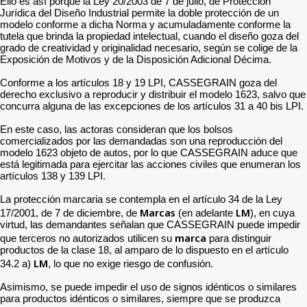
Ello es así porque la Ley 20/2003 de 7 de julio, de Protección
Jurídica del Diseño Industrial permite la doble protección de un
modelo conforme a dicha Norma y acumuladamente conforme la
tutela que brinda la propiedad intelectual, cuando el diseño goza del
grado de creatividad y originalidad necesario, según se colige de la
Exposición de Motivos y de la Disposición Adicional Décima.
Conforme a los artículos 18 y 19 LPI, CASSEGRAIN goza del
derecho exclusivo a reproducir y distribuir el modelo 1623, salvo que
concurra alguna de las excepciones de los artículos 31 a 40 bis LPI.
En este caso, las actoras consideran que los bolsos
comercializados por las demandadas son una reproducción del
modelo 1623 objeto de autos, por lo que CASSEGRAIN aduce que
está legitimada para ejercitar las acciones civiles que enumeran los
artículos 138 y 139 LPI.
La protección marcaria se contempla en el artículo 34 de la Ley
Marcas
LM
17/2001, de 7 de diciembre, de
(en adelante
), en cuya
virtud, las demandantes señalan que CASSEGRAIN puede impedir
marca
que terceros no autorizados utilicen su
para distinguir
productos de la clase 18, al amparo de lo dispuesto en el artículo
LM
34.2 a)
, lo que no exige riesgo de confusión.
Asimismo, se puede impedir el uso de signos idénticos o similares
para productos idénticos o similares, siempre que se produzca