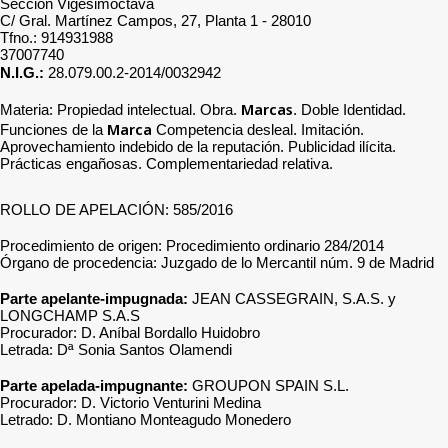
Sección Vigesimoctava
C/ Gral. Martínez Campos, 27, Planta 1 - 28010
Tfno.: 914931988
37007740
N.I.G.:
28.079.00.2-2014/0032942
Marcas
Materia: Propiedad intelectual. Obra.
. Doble Identidad.
Marca
Funciones de la
Competencia desleal. Imitación.
Aprovechamiento indebido de la reputación. Publicidad ilícita.
Prácticas engañosas. Complementariedad relativa.
ROLLO DE APELACIÓN: 585/2016
Procedimiento de origen: Procedimiento ordinario 284/2014
Órgano de procedencia: Juzgado de lo Mercantil núm. 9 de Madrid
Parte apelante-impugnada:
JEAN CASSEGRAIN, S.A.S. y
LONGCHAMP S.A.S
Procurador: D. Aníbal Bordallo Huidobro
Letrada: Dª Sonia Santos Olamendi
Parte apelada-impugnante:
GROUPON SPAIN S.L.
Procurador: D. Victorio Venturini Medina
Letrado: D. Montiano Monteagudo Monedero