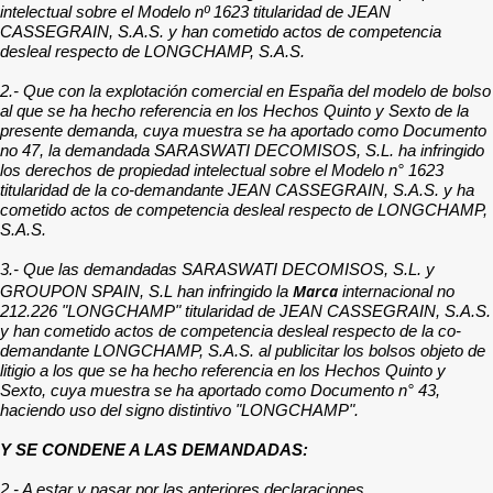
intelectual sobre el Modelo nº 1623 titularidad de JEAN
CASSEGRAIN, S.A.S. y han cometido actos de competencia
desleal respecto de LONGCHAMP, S.A.S.
2.- Que con la explotación comercial en España del modelo de bolso
al que se ha hecho referencia en los Hechos Quinto y Sexto de la
presente demanda, cuya muestra se ha aportado como Documento
no 47, la demandada SARASWATI DECOMISOS, S.L. ha infringido
los derechos de propiedad intelectual sobre el Modelo n° 1623
titularidad de la co-demandante JEAN CASSEGRAIN, S.A.S. y ha
cometido actos de competencia desleal respecto de LONGCHAMP,
S.A.S.
3.- Que las demandadas SARASWATI DECOMISOS, S.L. y
Marca
GROUPON SPAIN, S.L han infringido la
internacional no
212.226 "LONGCHAMP" titularidad de JEAN CASSEGRAIN, S.A.S.
y han cometido actos de competencia desleal respecto de la co-
demandante LONGCHAMP, S.A.S. al publicitar los bolsos objeto de
litigio a los que se ha hecho referencia en los Hechos Quinto y
Sexto, cuya muestra se ha aportado como Documento n° 43,
haciendo uso del signo distintivo "LONGCHAMP".
Y SE CONDENE A LAS DEMANDADAS:
2.- A estar y pasar por las anteriores declaraciones.