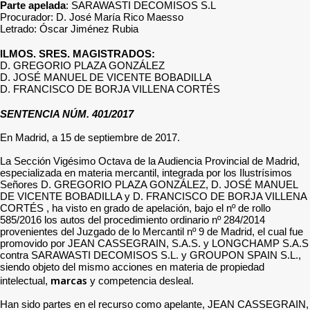
Parte apelada
: SARAWASTI DECOMISOS S.L
Procurador: D. José María Rico Maesso
Letrado: Óscar Jiménez Rubia
ILMOS. SRES. MAGISTRADOS:
D. GREGORIO PLAZA GONZÁLEZ
D. JOSÉ MANUEL DE VICENTE BOBADILLA
D. FRANCISCO DE BORJA VILLENA CORTÉS
SENTENCIA NÚM. 401/2017
En Madrid, a 15 de septiembre de 2017.
La Sección Vigésimo Octava de la Audiencia Provincial de Madrid,
especializada en materia mercantil, integrada por los Ilustrísimos
Señores D. GREGORIO PLAZA GONZÁLEZ, D. JOSÉ MANUEL
DE VICENTE BOBADILLA y D. FRANCISCO DE BORJA VILLENA
CORTÉS , ha visto en grado de apelación, bajo el nº de rollo
585/2016 los autos del procedimiento ordinario nº 284/2014
provenientes del Juzgado de lo Mercantil nº 9 de Madrid, el cual fue
promovido por JEAN CASSEGRAIN, S.A.S. y LONGCHAMP S.A.S
contra SARAWASTI DECOMISOS S.L. y GROUPON SPAIN S.L.,
siendo objeto del mismo acciones en materia de propiedad
marcas
intelectual,
y competencia desleal.
Han sido partes en el recurso como apelante, JEAN CASSEGRAIN,