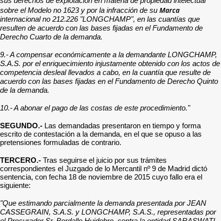
sus derechos de explotación en materia de propiedad intelectual
Marca
sobre el Modelo no 1623 y por la infracción de su
internacional no 212.226 "LONGCHAMP", en las cuantías que
resulten de acuerdo con las bases fijadas en el Fundamento de
Derecho Cuarto de la demanda.
9.- A compensar económicamente a la demandante LONGCHAMP,
S.A.S. por el enriquecimiento injustamente obtenido con los actos de
competencia desleal llevados a cabo, en la cuantía que resulte de
acuerdo con las bases fijadas en el Fundamento de Derecho Quinto
de la demanda.
10.- A abonar el pago de las costas de este procedimiento."
SEGUNDO.-
Las demandadas presentaron en tiempo y forma
escrito de contestación a la demanda, en el que se opuso a las
pretensiones formuladas de contrario.
TERCERO.-
Tras seguirse el juicio por sus trámites
correspondientes el Juzgado de lo Mercantil nº 9 de Madrid dictó
sentencia, con fecha 18 de noviembre de 2015 cuyo fallo era el
siguiente:
"Que estimando parcialmente la demanda presentada por JEAN
CASSEGRAIN, S.A.S. y LONGCHAMP, S.A.S., representadas por
el Procurador Sr. Bordallo Huidobro, contra la entidad SARASWATI