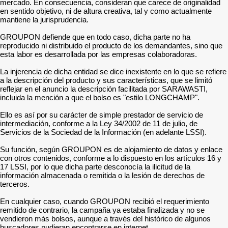
mercado. En consecuencia, consideran que carece de originalidad
en sentido objetivo, ni de altura creativa, tal y como actualmente
mantiene la jurisprudencia.
GROUPON defiende que en todo caso, dicha parte no ha
reproducido ni distribuido el producto de los demandantes, sino que
esta labor es desarrollada por las empresas colaboradoras.
La injerencia de dicha entidad se dice inexistente en lo que se refiere
a la descripción del producto y sus características, que se limitó
reflejar en el anuncio la descripción facilitada por SARAWASTI,
incluida la mención a que el bolso es "estilo LONGCHAMP".
Ello es así por su carácter de simple prestador de servicio de
intermediación, conforme a la Ley 34/2002 de 11 de julio, de
Servicios de la Sociedad de la Información (en adelante LSSI).
Su función, según GROUPON es de alojamiento de datos y enlace
con otros contenidos, conforme a lo dispuesto en los artículos 16 y
17 LSSI, por lo que dicha parte desconocía la ilicitud de la
información almacenada o remitida o la lesión de derechos de
terceros.
En cualquier caso, cuando GROUPON recibió el requerimiento
remitido de contrario, la campaña ya estaba finalizada y no se
vendieron más bolsos, aunque a través del histórico de algunos
buscadores pudieran encontrarse en internet.