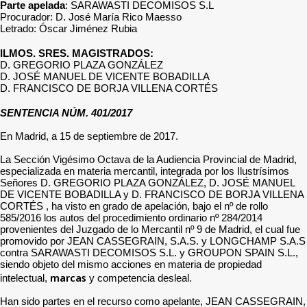
Parte apelada
: SARAWASTI DECOMISOS S.L
Procurador: D. José María Rico Maesso
Letrado: Óscar Jiménez Rubia
ILMOS. SRES. MAGISTRADOS:
D. GREGORIO PLAZA GONZÁLEZ
D. JOSÉ MANUEL DE VICENTE BOBADILLA
D. FRANCISCO DE BORJA VILLENA CORTÉS
SENTENCIA NÚM. 401/2017
En Madrid, a 15 de septiembre de 2017.
La Sección Vigésimo Octava de la Audiencia Provincial de Madrid,
especializada en materia mercantil, integrada por los Ilustrísimos
Señores D. GREGORIO PLAZA GONZÁLEZ, D. JOSÉ MANUEL
DE VICENTE BOBADILLA y D. FRANCISCO DE BORJA VILLENA
CORTÉS , ha visto en grado de apelación, bajo el nº de rollo
585/2016 los autos del procedimiento ordinario nº 284/2014
provenientes del Juzgado de lo Mercantil nº 9 de Madrid, el cual fue
promovido por JEAN CASSEGRAIN, S.A.S. y LONGCHAMP S.A.S
contra SARAWASTI DECOMISOS S.L. y GROUPON SPAIN S.L.,
siendo objeto del mismo acciones en materia de propiedad
marcas
intelectual,
y competencia desleal.
Han sido partes en el recurso como apelante, JEAN CASSEGRAIN,