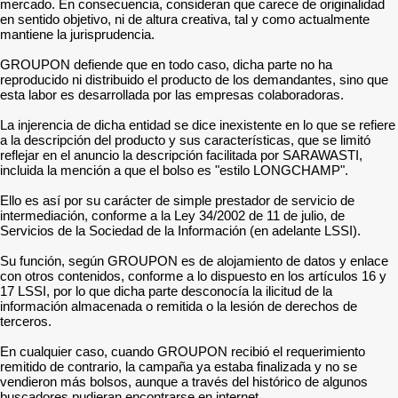
mercado. En consecuencia, consideran que carece de originalidad
en sentido objetivo, ni de altura creativa, tal y como actualmente
mantiene la jurisprudencia.
GROUPON defiende que en todo caso, dicha parte no ha
reproducido ni distribuido el producto de los demandantes, sino que
esta labor es desarrollada por las empresas colaboradoras.
La injerencia de dicha entidad se dice inexistente en lo que se refiere
a la descripción del producto y sus características, que se limitó
reflejar en el anuncio la descripción facilitada por SARAWASTI,
incluida la mención a que el bolso es "estilo LONGCHAMP".
Ello es así por su carácter de simple prestador de servicio de
intermediación, conforme a la Ley 34/2002 de 11 de julio, de
Servicios de la Sociedad de la Información (en adelante LSSI).
Su función, según GROUPON es de alojamiento de datos y enlace
con otros contenidos, conforme a lo dispuesto en los artículos 16 y
17 LSSI, por lo que dicha parte desconocía la ilicitud de la
información almacenada o remitida o la lesión de derechos de
terceros.
En cualquier caso, cuando GROUPON recibió el requerimiento
remitido de contrario, la campaña ya estaba finalizada y no se
vendieron más bolsos, aunque a través del histórico de algunos
buscadores pudieran encontrarse en internet.