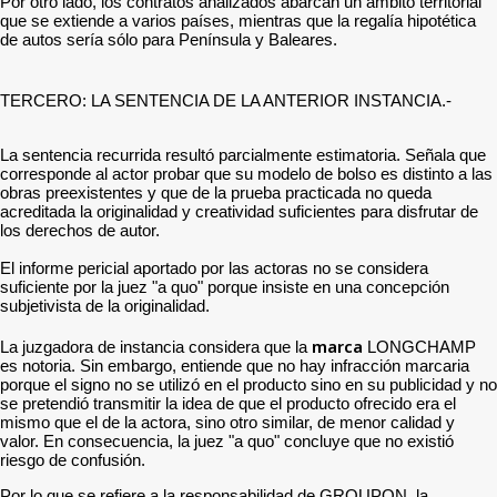
Por otro lado, los contratos analizados abarcan un ámbito territorial
que se extiende a varios países, mientras que la regalía hipotética
de autos sería sólo para Península y Baleares.
TERCERO: LA SENTENCIA DE LA ANTERIOR INSTANCIA.-
La sentencia recurrida resultó parcialmente estimatoria. Señala que
corresponde al actor probar que su modelo de bolso es distinto a las
obras preexistentes y que de la prueba practicada no queda
acreditada la originalidad y creatividad suficientes para disfrutar de
los derechos de autor.
El informe pericial aportado por las actoras no se considera
suficiente por la juez "a quo" porque insiste en una concepción
subjetivista de la originalidad.
marca
La juzgadora de instancia considera que la
LONGCHAMP
es notoria. Sin embargo, entiende que no hay infracción marcaria
porque el signo no se utilizó en el producto sino en su publicidad y no
se pretendió transmitir la idea de que el producto ofrecido era el
mismo que el de la actora, sino otro similar, de menor calidad y
valor. En consecuencia, la juez "a quo" concluye que no existió
riesgo de confusión.
Por lo que se refiere a la responsabilidad de GROUPON, la