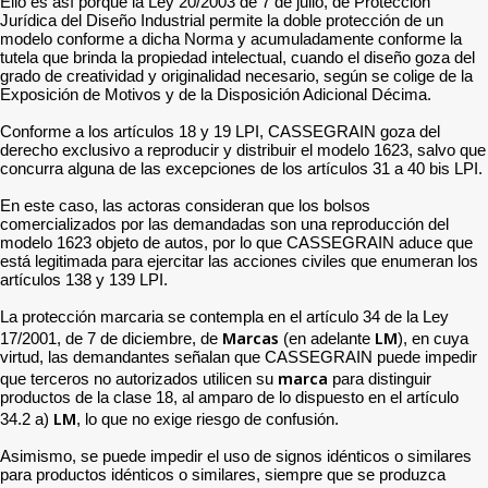
Ello es así porque la Ley 20/2003 de 7 de julio, de Protección
Jurídica del Diseño Industrial permite la doble protección de un
modelo conforme a dicha Norma y acumuladamente conforme la
tutela que brinda la propiedad intelectual, cuando el diseño goza del
grado de creatividad y originalidad necesario, según se colige de la
Exposición de Motivos y de la Disposición Adicional Décima.
Conforme a los artículos 18 y 19 LPI, CASSEGRAIN goza del
derecho exclusivo a reproducir y distribuir el modelo 1623, salvo que
concurra alguna de las excepciones de los artículos 31 a 40 bis LPI.
En este caso, las actoras consideran que los bolsos
comercializados por las demandadas son una reproducción del
modelo 1623 objeto de autos, por lo que CASSEGRAIN aduce que
está legitimada para ejercitar las acciones civiles que enumeran los
artículos 138 y 139 LPI.
La protección marcaria se contempla en el artículo 34 de la Ley
Marcas
LM
17/2001, de 7 de diciembre, de
(en adelante
), en cuya
virtud, las demandantes señalan que CASSEGRAIN puede impedir
marca
que terceros no autorizados utilicen su
para distinguir
productos de la clase 18, al amparo de lo dispuesto en el artículo
LM
34.2 a)
, lo que no exige riesgo de confusión.
Asimismo, se puede impedir el uso de signos idénticos o similares
para productos idénticos o similares, siempre que se produzca