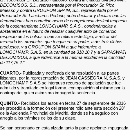
DECOMISOS, S.L., representada por el Procurador Sr. Rico
Maesso y contra GROUPON SPAIN, S.L. representada por el
Procurador Sr. Lanchares Perlado, debo declarar y declaro que las
demandadas han cometido actos de competencia desleal respecto
de la codemandante LONGCHAMP, S.A.S., condenándolas a
abstenerse en el futuro de realizar cualquier acto de comercio
respecto de los bolsos a que se refiere este litigio, a retirar del
mercado los productos que tengan en su poder, a destruir dichos
productos, y a GROUPON SPAIN a que indemnice a
LONGCHAMP, S.A.S. en la cantidad de 318,10 ? y a SARASWATI
DECOMISOS, a que indemnice a la misma entidad en la cantidad
de 117,75 ?."
CUARTO.-
Publicada y notificada dicha resolución a las partes
litigantes, por la representación de JEAN CASSEGRAIN, S.A.S. y
LONGCHAMP S.A.S se interpuso recurso de apelación que fue
admitido y tramitado en legal forma, con oposición al mismo por la
contraparte, quien asimismo impugnó la sentencia.
QUINTO.-
Recibidos los autos en fecha 27 de septiembre de 2016
se procedió a la formación del presente rollo ante esta sección 28ª
de la Audiencia Provincial de Madrid, donde se ha seguido con
arreglo a los trámites de los de su clase.
Se han personado en esta alzada tanto la parte apelante-impugnada