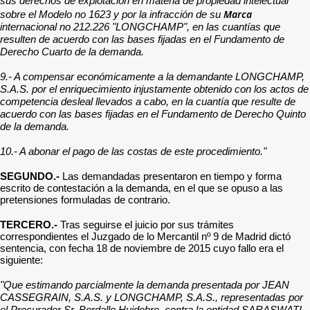
sus derechos de explotación en materia de propiedad intelectual
Marca
sobre el Modelo no 1623 y por la infracción de su
internacional no 212.226 "LONGCHAMP", en las cuantías que
resulten de acuerdo con las bases fijadas en el Fundamento de
Derecho Cuarto de la demanda.
9.- A compensar económicamente a la demandante LONGCHAMP,
S.A.S. por el enriquecimiento injustamente obtenido con los actos de
competencia desleal llevados a cabo, en la cuantía que resulte de
acuerdo con las bases fijadas en el Fundamento de Derecho Quinto
de la demanda.
10.- A abonar el pago de las costas de este procedimiento."
SEGUNDO.-
Las demandadas presentaron en tiempo y forma
escrito de contestación a la demanda, en el que se opuso a las
pretensiones formuladas de contrario.
TERCERO.-
Tras seguirse el juicio por sus trámites
correspondientes el Juzgado de lo Mercantil nº 9 de Madrid dictó
sentencia, con fecha 18 de noviembre de 2015 cuyo fallo era el
siguiente:
"Que estimando parcialmente la demanda presentada por JEAN
CASSEGRAIN, S.A.S. y LONGCHAMP, S.A.S., representadas por
el Procurador Sr. Bordallo Huidobro, contra la entidad SARASWATI