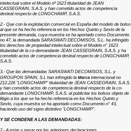
intelectual sobre el Modelo nº 1623 titularidad de JEAN
CASSEGRAIN, S.A.S. y han cometido actos de competencia
desleal respecto de LONGCHAMP, S.A.S.
2.- Que con la explotación comercial en España del modelo de bolso
al que se ha hecho referencia en los Hechos Quinto y Sexto de la
presente demanda, cuya muestra se ha aportado como Documento
no 47, la demandada SARASWATI DECOMISOS, S.L. ha infringido
los derechos de propiedad intelectual sobre el Modelo n° 1623
titularidad de la co-demandante JEAN CASSEGRAIN, S.A.S. y ha
cometido actos de competencia desleal respecto de LONGCHAMP,
S.A.S.
3.- Que las demandadas SARASWATI DECOMISOS, S.L. y
Marca
GROUPON SPAIN, S.L han infringido la
internacional no
212.226 "LONGCHAMP" titularidad de JEAN CASSEGRAIN, S.A.S.
y han cometido actos de competencia desleal respecto de la co-
demandante LONGCHAMP, S.A.S. al publicitar los bolsos objeto de
litigio a los que se ha hecho referencia en los Hechos Quinto y
Sexto, cuya muestra se ha aportado como Documento n° 43,
haciendo uso del signo distintivo "LONGCHAMP".
Y SE CONDENE A LAS DEMANDADAS:
2.- A estar y pasar por las anteriores declaraciones.