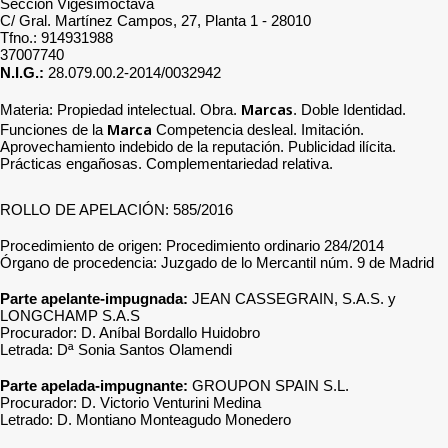
Sección Vigesimoctava
C/ Gral. Martínez Campos, 27, Planta 1 - 28010
Tfno.: 914931988
37007740
N.I.G.:
28.079.00.2-2014/0032942
Marcas
Materia: Propiedad intelectual. Obra.
. Doble Identidad.
Marca
Funciones de la
Competencia desleal. Imitación.
Aprovechamiento indebido de la reputación. Publicidad ilícita.
Prácticas engañosas. Complementariedad relativa.
ROLLO DE APELACIÓN: 585/2016
Procedimiento de origen: Procedimiento ordinario 284/2014
Órgano de procedencia: Juzgado de lo Mercantil núm. 9 de Madrid
Parte apelante-impugnada:
JEAN CASSEGRAIN, S.A.S. y
LONGCHAMP S.A.S
Procurador: D. Aníbal Bordallo Huidobro
Letrada: Dª Sonia Santos Olamendi
Parte apelada-impugnante:
GROUPON SPAIN S.L.
Procurador: D. Victorio Venturini Medina
Letrado: D. Montiano Monteagudo Monedero