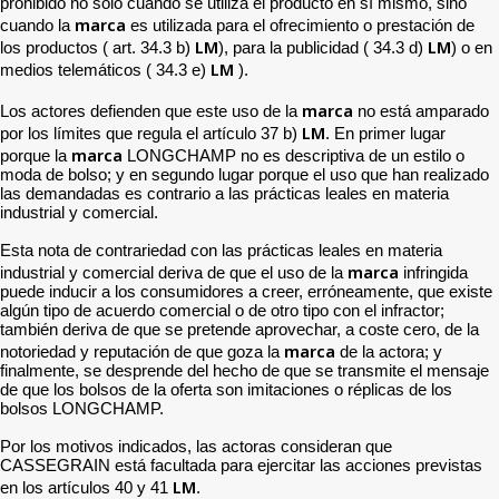
prohibido no solo cuando se utiliza el producto en sí mismo, sino
marca
cuando la
es utilizada para el ofrecimiento o prestación de
LM
LM
los productos ( art. 34.3 b)
), para la publicidad ( 34.3 d)
) o en
LM
medios telemáticos ( 34.3 e)
).
marca
Los actores defienden que este uso de la
no está amparado
LM
por los límites que regula el artículo 37 b)
. En primer lugar
marca
porque la
LONGCHAMP no es descriptiva de un estilo o
moda de bolso; y en segundo lugar porque el uso que han realizado
las demandadas es contrario a las prácticas leales en materia
industrial y comercial.
Esta nota de contrariedad con las prácticas leales en materia
marca
industrial y comercial deriva de que el uso de la
infringida
puede inducir a los consumidores a creer, erróneamente, que existe
algún tipo de acuerdo comercial o de otro tipo con el infractor;
también deriva de que se pretende aprovechar, a coste cero, de la
marca
notoriedad y reputación de que goza la
de la actora; y
finalmente, se desprende del hecho de que se transmite el mensaje
de que los bolsos de la oferta son imitaciones o réplicas de los
bolsos LONGCHAMP.
Por los motivos indicados, las actoras consideran que
CASSEGRAIN está facultada para ejercitar las acciones previstas
LM
en los artículos 40 y 41
.