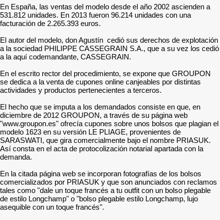
En España, las ventas del modelo desde el año 2002 ascienden a
531.812 unidades. En 2013 fueron 96.214 unidades con una
facturación de 2.265.393 euros.
El autor del modelo, don Agustín cedió sus derechos de explotación
a la sociedad PHILIPPE CASSEGRAIN S.A., que a su vez los cedió
a la aquí codemandante, CASSEGRAIN.
En el escrito rector del procedimiento, se expone que GROUPON
se dedica a la venta de cupones online canjeables por distintas
actividades y productos pertenecientes a terceros.
El hecho que se imputa a los demandados consiste en que, en
diciembre de 2012 GROUPON, a través de su página web
"www.groupon.es" ofrecía cupones sobre unos bolsos que plagian el
modelo 1623 en su versión LE PLIAGE, provenientes de
SARASWATI, que gira comercialmente bajo el nombre PRIASUK.
Así consta en el acta de protocolización notarial apartada con la
demanda.
En la citada página web se incorporan fotografías de los bolsos
comercializados por PRIASUK y que son anunciados con reclamos
tales como "dale un toque francés a tu outfit con un bolso plegable
de estilo Longchamp" o "bolso plegable estilo Longchamp, lujo
asequible con un toque francés".