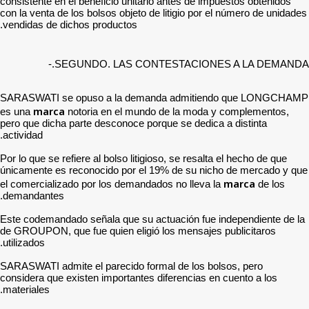
consistente en el beneficio
con la venta de los bolsos o
vendidas de dichos produc
SEGUNDO. LA
SARASWATI se opuso a l
marca
es una
notoria en 
pero que dicha parte desco
actividad.
Por lo que se refiere al bols
únicamente es reconocido 
el comercializado por los 
demandantes.
Este codemandado señala q
de GROUPON, que fue quien
utilizados.
SARASWATI admite el parec
considera que existen impor
materiales.