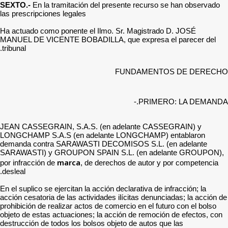
SEXTO.-
En la tramitación
las prescripciones legales
Ha actuado como ponente e
MANUEL DE VICENTE BOBAD
tribunal.
JEAN CASSEGRAIN, S.A.S
LONGCHAMP S.A.S (en ad
demanda contra SARAWAS
SARAWASTI) y GROUPON 
marca
por infracción de
, 
desleal.
En el suplico se ejercitan la
acción cesatoria de las act
prohibición de realizar acto
objeto de estas actuacione
destrucción de todos los bo