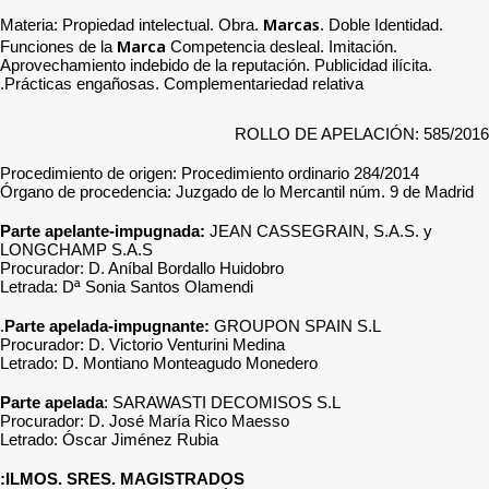
Materia: Propiedad intelect
Marca
Funciones de la
Com
Aprovechamiento indebido de
Prácticas engañosas. Comp
Procedimiento de origen: P
Órgano de procedencia: Ju
Parte apelante-impugnad
LONGCHAMP S.A.S
Procurador: D. Aníbal Bord
Letrada: Dª Sonia Santos 
Parte apelada-impugnant
Procurador: D. Victorio Ven
Letrado: D. Montiano Mon
Parte apelada
: SARAWAS
Procurador: D. José Marí
Letrado: Óscar Jiménez R
ILMOS. SRES. MAGIST