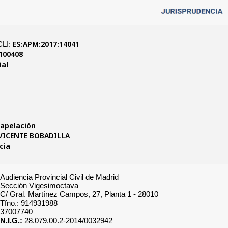
SAP M 14041/2017
ES:APM:2017:14041
Roj:
- ECLI:
28079370282017100408
Id Cendoj:
Audiencia Provincial
Órgano:
Madrid
Sede:
28
Sección:
15/09/2017
Fecha:
585/2016
Nº de Recurso:
401/2017
Nº de Resolución:
Recurso de apelación
Procedimiento:
JOSE MANUEL DE VICENTE BOBADILLA
Ponente:
Sentencia
Tipo de Resolución:
Audiencia Provincial Civil 
Sección Vigesimoctava
C/ Gral. Martínez Campos, 
Tfno.: 914931988
37007740
N.I.G.:
28.079.00.2-2014/0