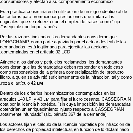
consumidores y afectan a
Esta práctica consistiría en 
las actoras para promocion
originales, que se refuerza
asequible con toque francé
Por las razones indicadas
LONGCHAMP, como parte agr
demandadas, está legitimad
contempladas en el artícul
Atinente a los daños y per
consideran que las deman
como responsables de la pr
ilícito, a quien se advirtió 
LM
.
reza el artículo 42
Dentro de los criterios in
LM
artículos 140 LPI y 43
p
opta por la licencia hipoté
obtendrían un enriquecimi
totalmente infundado" (sic
Los actores fijan el cálculo 
los derechos de propiedad i