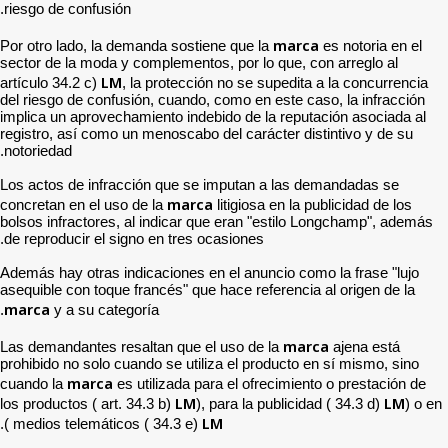
riesgo de confusión.
Por otro lado, la demanda 
sector de la moda y comple
LM
artículo 34.2 c)
, la pro
del riesgo de confusión, cu
implica un aprovechamiento
registro, así como un menos
notoriedad.
Los actos de infracción q
m
concretan en el uso de la
bolsos infractores, al indi
de reproducir el signo en t
Además hay otras indicacio
asequible con toque francés
marca
y a su categoría.
Las demandantes resaltan 
prohibido no solo cuando se
marca
cuando la
es utiliza
los productos ( art. 34.3 b)
).
medios telemáticos ( 34.