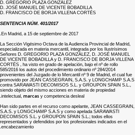
D. GREGORIO PLAZA G
D. JOSÉ MANUEL DE VI
D. FRANCISCO DE BORJ
SENTENCIA NÚM. 401/20
En Madrid, a 15 de septie
La Sección Vigésimo Octava
especializada en materia me
Señores D. GREGORIO 
DE VICENTE BOBADILLA
CORTÉS , ha visto en grado 
585/2016 los autos del pro
provenientes del Juzgado de
promovido por JEAN CA
contra SARAWASTI DECO
siendo objeto del mismo ac
marcas
intelectual,
y compe
Han sido partes en el re
S.A.S. y LONGCHAMP S.A
DECOMISOS S.L. y GROUP
representados y defendidos 
encabezamiento.