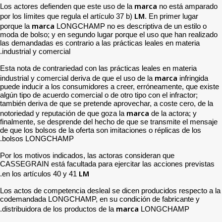
Los actores defienden que 
por los límites que regula e
marca
porque la
LONGCHAMP
moda de bolso; y en segund
las demandadas es contrari
industrial y comercial.
Esta nota de contrariedad c
industrial y comercial deri
puede inducir a los consum
algún tipo de acuerdo comerc
también deriva de que se p
notoriedad y reputación de
finalmente, se desprende d
de que los bolsos de la ofer
bolsos LONGCHAMP.
Por los motivos indicados,
CASSEGRAIN está facultada
L
.
en los artículos 40 y 41
Los actos de competencia d
codemandada LONGCHAMP, 
distribuidora de los produc