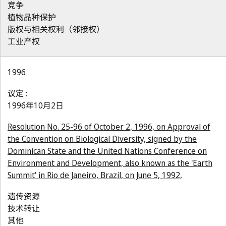
竞争
植物品种保护
版权与相关权利（邻接权）
工业产权
1996
议定 :
1996年10月2日
Resolution No. 25-96 of October 2, 1996, on Approval of
the Convention on Biological Diversity, signed by the
Dominican State and the United Nations Conference on
Environment and Development, also known as the 'Earth
Summit' in Rio de Janeiro, Brazil, on June 5, 1992,
遗传资源
技术转让
其他