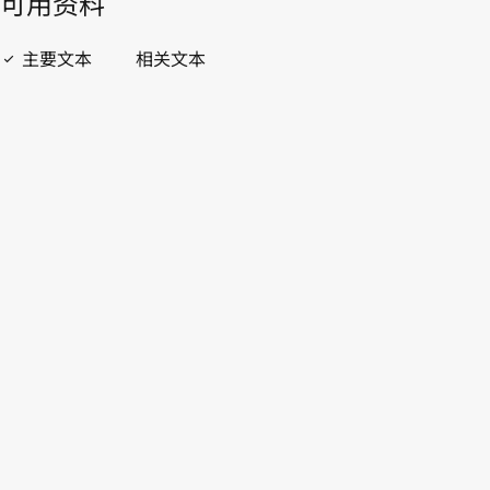
開啟 PDF
open_in_new