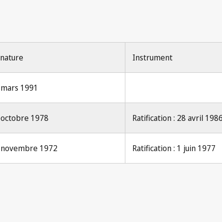
La Propriété Industrielle 1962, No.1, p.1
gnature
Instrument
 mars 1991
 octobre 1978
Ratification : 28 avril 198
 novembre 1972
Ratification : 1 juin 1977