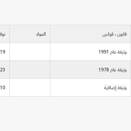
Industrial Property 1962, No.1, p.13
قانون ، قوانين
المواد
توق
وثيقة عام 1991
19 مارس 1991
وثيقة عام 1978
23 أكتوبر 1978
وثيقة إضافية
10 نوفمبر 1972