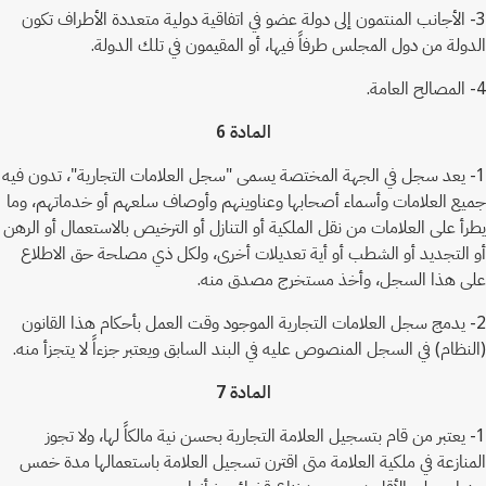
3- الأجانب المنتمون إلى دولة عضو في اتفاقية دولية متعددة الأطراف تكون
الدولة من دول المجلس طرفاً فيها، أو المقيمون في تلك الدولة.
4- المصالح العامة.
المادة 6
1- يعد سجل في الجهة المختصة يسمى "سجل العلامات التجارية"، تدون فيه
جميع العلامات وأسماء أصحابها وعناوينهم وأوصاف سلعهم أو خدماتهم، وما
يطرأ على العلامات من نقل الملكية أو التنازل أو الترخيص بالاستعمال أو الرهن
أو التجديد أو الشطب أو أية تعديلات أخرى، ولكل ذي مصلحة حق الاطلاع
على هذا السجل، وأخذ مستخرج مصدق منه.
2- يدمج سجل العلامات التجارية الموجود وقت العمل بأحكام هذا القانون
(النظام) في السجل المنصوص عليه في البند السابق ويعتبر جزءاً لا يتجزأ منه.
المادة 7
1- يعتبر من قام بتسجيل العلامة التجارية بحسن نية مالكاً لها، ولا تجوز
المنازعة في ملكية العلامة متى اقترن تسجيل العلامة باستعمالها مدة خمس