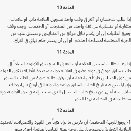
المادة 10
إذا طلب شخصان أو أكثر في وقت واحد تسجيل العلامة ذاتها أو علامات
متقاربة أو متشابهة عن فئة واحدة من المنتجات أو الخدمات، وجب وقف
جميع الطلبات إلى أن يقدم تنازل موقع من المتنازعين ومصدق عليه من
الجهة المختصة لمصلحة أحدهم، أو إلى أن يصدر حكم نهائي في النزاع.
المادة 11
إذا رغب طالب تسجيل العلامة أو خلفه في التمتع بحق الأولوية استناداً إلى
طلب سابق مودع في دولة عضو في اتفاقية دولية متعددة الأطراف تكون الدولة
من دول المجلس طرفاً فيها، فعليه أن يرفق بطلبه صورة من الطلب السابق
وإقراراً يبين فيه تاريخ الطلب السابق ورقمه والدولة التي أودع فيها، وذلك
خلال ستة أشهر من تاريخ طلب التسجيل الذي يستند إليه في حق الأولوية، وإلا
سقط حقه في المطالبة بهذا الحق.
المادة 12
1- يجوز للجهة المختصة أن تفرض ما تراه لازماً من القيود والتعديلات، لتحديد
العلامة التجارية وتوضيحها، على وجه يمنع التباسها بعلامة أخرى سبق