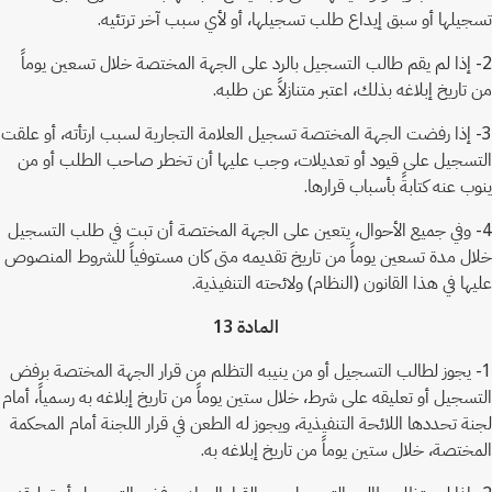
تسجيلها أو سبق إيداع طلب تسجيلها، أو لأي سبب آخر ترتئيه.
2- إذا لم يقم طالب التسجيل بالرد على الجهة المختصة خلال تسعين يوماً
من تاريخ إبلاغه بذلك، اعتبر متنازلاً عن طلبه.
3- إذا رفضت الجهة المختصة تسجيل العلامة التجارية لسبب ارتأته، أو علقت
التسجيل على قيود أو تعديلات، وجب عليها أن تخطر صاحب الطلب أو من
ينوب عنه كتابةً بأسباب قرارها.
4- وفي جميع الأحوال، يتعين على الجهة المختصة أن تبت في طلب التسجيل
خلال مدة تسعين يوماً من تاريخ تقديمه متى كان مستوفياً للشروط المنصوص
عليها في هذا القانون (النظام) ولائحته التنفيذية.
المادة 13
1- يجوز لطالب التسجيل أو من ينيبه التظلم من قرار الجهة المختصة برفض
التسجيل أو تعليقه على شرط، خلال ستين يوماً من تاريخ إبلاغه به رسمياً، أمام
لجنة تحددها اللائحة التنفيذية، ويجوز له الطعن في قرار اللجنة أمام المحكمة
المختصة، خلال ستين يوماً من تاريخ إبلاغه به.