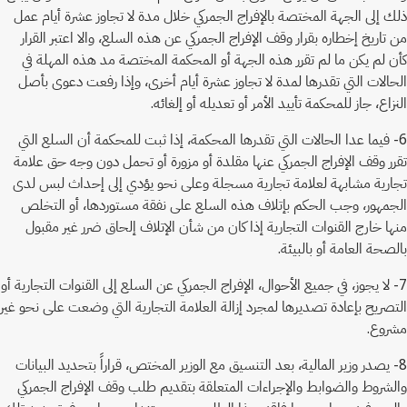
ذلك إلى الجهة المختصة بالإفراج الجمركي خلال مدة لا تجاوز عشرة أيام عمل
من تاريخ إخطاره بقرار وقف الإفراج الجمركي عن هذه السلع، والا اعتبر القرار
كأن لم يكن ما لم تقرر هذه الجهة أو المحكمة المختصة مد هذه المهلة في
الحالات التي تقدرها لمدة لا تجاوز عشرة أيام أخرى، وإذا رفعت دعوى بأصل
النزاع، جاز للمحكمة تأييد الأمر أو تعديله أو إلغائه.
6- فيما عدا الحالات التي تقدرها المحكمة، إذا ثبت للمحكمة أن السلع التي
تقرر وقف الإفراج الجمركي عنها مقلدة أو مزورة أو تحمل دون وجه حق علامة
تجارية مشابهة لعلامة تجارية مسجلة وعلى نحو يؤدي إلى إحداث لبس لدى
الجمهور، وجب الحكم بإتلاف هذه السلع على نفقة مستوردها، أو التخلص
منها خارج القنوات التجارية إذا كان من شأن الإتلاف إلحاق ضرر غير مقبول
بالصحة العامة أو بالبيئة.
7- لا يجوز، في جميع الأحوال، الإفراج الجمركي عن السلع إلى القنوات التجارية أو
التصريح بإعادة تصديرها لمجرد إزالة العلامة التجارية التي وضعت على نحو غير
مشروع.
8- يصدر وزير المالية، بعد التنسيق مع الوزير المختص، قراراً بتحديد البيانات
والشروط والضوابط والإجراءات المتعلقة بتقديم طلب وقف الإفراج الجمركي