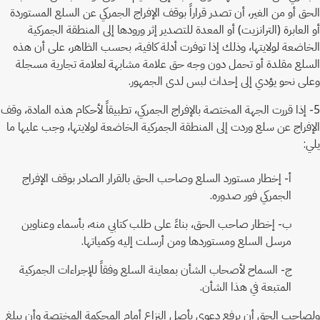
الحق أو من الغير، أن تصدر قراراً بوقف الإفراج الجمركي عن السلع المستوردة
أو العابرة (الترانزيت) أو المعدة للتصدير إثر ورودها إلى المنطقة الجمركية
الخاضعة لولايتها، وذلك إذا توفرت أدلة كافية، بحسب الظاهر، على أن هذه
السلع مقلدة أو تحمل دون وجه حق علامة مشابهة لعلامة تجارية مسجلة
وعلى نحو يؤدي إلى إحداث لبس لدى الجمهور.
5- إذا قررت الجهة المختصة بالإفراج الجمركي، تطبيقاً لأحكام هذه المادة، وقف
الإفراج عن سلع وردت إلى المنطقة الجمركية الخاضعة لولايتها، وجب عليها ما
يلي:
أ- إخطار مستورد السلع وصاحب الحق بالقرار الصادر بوقف الإفراج
الجمركي فور صدوره.
ب- إخطار صاحب الحق، بناءً على طلب كتابي منه، بأسماء وعناوين
مرسل السلع ومستوردها ومن أرسلت إليه وكمياتها.
ج- السماح لأصحاب الشأن بمعاينة السلع وفقاً للإجراءات الجمركية
المتبعة في هذا الشأن.
ولصاحب الحق أن يرفع دعوى بأصل النزاع أمام المحكمة المختصة وأن يبلغ