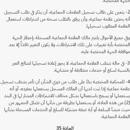
الجهة المختصة.
2- يتعين على طالب تسجيل العلامات الجماعية، أن يذكر في طلب التسجيل
أنه يخص علامة جماعية، وأن يرفق بالطلب نسخة من اشتراطات استعمال
العلامة المطلوب تسجيلها.
وفي جميع الأحوال يلتزم مالك العلامة الجماعية المسجلة بإخطار الجهة
المختصة بأية تغييرات على تلك الاشتراطات، ولا يكون التغيير نافذاً إلا بعد
موافقة الجهة المختصة عليه.
3- في حالة شطب العلامة الجماعية، لا يجوز إعادة تسجيلها لصالح الغير
بالنسبة لسلع أو خدمات متطابقة أو متشابهة.
4- للمحكمة المختصة بناءً على طلب من ذوي الشأن أن تأمر بشطب تسجيل
علامة جماعية إذا ثبت لديها أن المالك المسجل يستعملها بمفرده، أو أنه
يستعملها أو يسمح باستعمالها بشكل مخالف للاشتراطات المشار لها في البند
(2) من هذه المادة، أو يستعملها بطريقة من شأنها أن تضلل الجمهور من
حيث منشأ السلعة أو أية صفة مشتركة للسلع أو الخدمات المسجلة بشأنها
العلامة الجماعية.
المادة 35