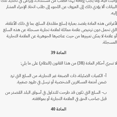
والبت فيه، وما يجب إرفاقه بهذا الطلب من مستندات، ويراعى في تحديد تلك
البيانات ألا يؤدي ذلك إلى العزوف عن اللجوء إلى طلب اتخاذ الإجراء المشار
إليه.
لأغراض هذه المادة يقصد بعبارة (سلع مقلدة)، السلع، بما في ذلك الأغلفة،
التي تحمل دون ترخيص علامة مماثلة لعلامة تجارية مسجلة عن هذه السلع
أو علامة لا يمكن تمييزها من حيث عناصرها الجوهرية عن العلامة التجارية
المسجلة.
المادة 39
لا تسري أحكام المادة (38) من هذا القانون (النظام) على ما يلي:
أ- الكميات الضئيلة، ذات الصبغة غير التجارية، من السلع التي ترد
ضمن أمتعة المسافرين الشخصية أو ترسل في طرود صغيرة.
ب- السلع التي تكون قد طرحت للتداول في أسواق البلد المُصدر من
قبل صاحب الحق في العلامة التجارية أو بموافقته.
المادة 40