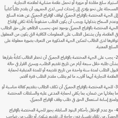
استيراد سلع مقلدة أو مزورة أو تحمل علامة مشابهة لعلامته التجارية
المسجلة على نحو يؤدي إلى إحداث لبس لدى الجمهور، أن يقدم طلباً كتابياً
إلى الجهة المختصة بالإفراج الجمركي لوقف الإفراج الجمركي عن هذه السلع
وعدم السماح بتداولها. ويجب أن يكون الطلب مشفوعاً بأدلة تكفي لإقناع
الجهة المختصة بالإفراج الجمركي بوجود تعدٍ، بحسب الظاهر، على حق الطالب
في العلامة، وأن يشتمل الطلب على المعلومات الكافية التي يكون من المعقول
توافرها لدى الطالب لتمكين الجهة المذكورة من التعرف بصورة معقولة على
السلع المعنية.
2- يجب على الجهة المختصة بالإفراج الجمركي أن تخطر الطالب كتابةً بقرارها
بشأن طلبه خلال سبعة أيام من تاريخ تقديم الطلب، ويسري القرار في حالة
قبول الطلب لمدة سنة واحدة من تاريخ تقديمه أو للمدة المتبقية لحماية
العلامة التجارية أيهما أقرب، ما لم يطلب مقدم الطلب فترة أقصر.
3- للجهة المختصة بالإفراج الجمركي أن تكلف الطالب بتقديم كفالة مناسبة أو
ما يعادلها من ضمان، بما يكفي لحماية المدعى عليه والسلطات المختصة
ولمنع إساءة استعمال الحق في طلب وقف الإفراج الجمركي.
4- مع عدم الإخلال بأحكام البنود السابقة، يجوز للجهة المختصة بالإفراج
الجمركي من تلقاء نفسها، دون حاجة إلى تقديم شكوى أو طلب من صاحب