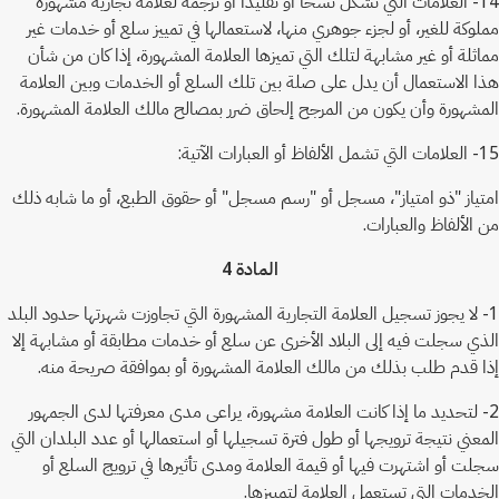
14- العلامات التي تشكل نسخاً أو تقليداً أو ترجمة لعلامة تجارية مشهورة
مملوكة للغير، أو لجزء جوهري منها، لاستعمالها في تمييز سلع أو خدمات غير
مماثلة أو غير مشابهة لتلك التي تميزها العلامة المشهورة، إذا كان من شأن
هذا الاستعمال أن يدل على صلة بين تلك السلع أو الخدمات وبين العلامة
المشهورة وأن يكون من المرجح إلحاق ضرر بمصالح مالك العلامة المشهورة.
15- العلامات التي تشمل الألفاظ أو العبارات الآتية:
امتياز "ذو امتياز"، مسجل أو "رسم مسجل" أو حقوق الطبع، أو ما شابه ذلك
من الألفاظ والعبارات.
المادة 4
1- لا يجوز تسجيل العلامة التجارية المشهورة التي تجاوزت شهرتها حدود البلد
الذي سجلت فيه إلى البلاد الأخرى عن سلع أو خدمات مطابقة أو مشابهة إلا
إذا قدم طلب بذلك من مالك العلامة المشهورة أو بموافقة صريحة منه.
2- لتحديد ما إذا كانت العلامة مشهورة، يراعى مدى معرفتها لدى الجمهور
المعني نتيجة ترويجها أو طول فترة تسجيلها أو استعمالها أو عدد البلدان التي
سجلت أو اشتهرت فيها أو قيمة العلامة ومدى تأثيرها في ترويج السلع أو
الخدمات التي تستعمل العلامة لتمييزها.