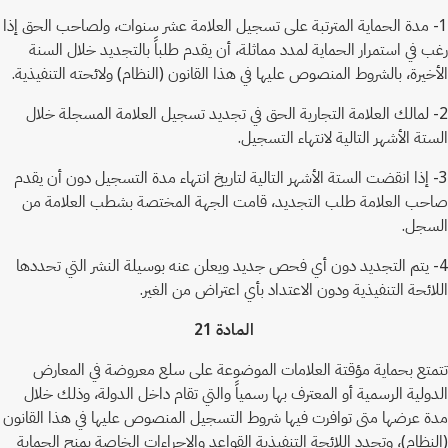
1- مدة الحماية المترتبة على تسجيل العلامة عشر سنوات، ولصاحب الحق إذا
رغب في استمرار الحماية لمدد مماثلة، أن يقدم طلباً بالتجديد خلال السنة
الأخيرة، بالشروط المنصوص عليها في هذا القانون (النظام) ولائحته التنفيذية.
2- لمالك العلامة التجارية الحق في تجديد تسجيل العلامة المسجلة خلال
الستة الأشهر التالية لانتهاء التسجيل.
3- إذا انقضت الستة الأشهر التالية لتاريخ انتهاء مدة التسجيل دون أن يقدم
صاحب العلامة طلب التجديد، قامت الجهة المختصة بشطب العلامة من
السجل.
4- يتم التجديد دون أي فحص جديد ويعلن عنه بوسيلة النشر التي تحددها
اللائحة التنفيذية ودون الاعتداد بأي اعتراض من الغير.
المادة 21
تتمتع بحماية مؤقتة العلامات الموضوعة على سلع معروضة في المعارض
الدولية الرسمية أو المعترف بها رسمياً والتي تقام داخل الدولة، وذلك خلال
مدة عرضها متى توافرت فيها شروط التسجيل المنصوص عليها في هذا القانون
(النظام)، وتحدد اللائحة التنفيذية القواعد والإجراءات الخاصة بمنح الحماية