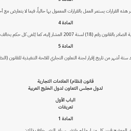
در هذه القرارات يستمر العمل بالقرارات المعمول بها حالياً، فيما لا يتعارض مع أح
المادة 4
حكم يخالف أحكام القانون (النظام) المرفق.
المادة 5
 أشهر من تاريخ إقرار لجنة التعاون التجاري للائحة التنفيذية للقانون (النظام
قانون (نظام) العلامات التجارية
لدول مجلس التعاون لدول الخليج العربية
الباب الأول
تعريفات
المادة 1
عنى الموضح قرين كل منها، ما لم يقتض سياق النص خلاف ذلك: