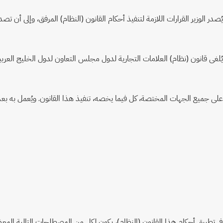
يُصدر الوزير القرارات اللازمة لتنفيذ أحكام القانون (النظام) المرفق، وإلى أن تص
يُلغى قانون (نظام) العلامات التجارية لدول مجلس التعاون لدول الخليج العربية الصادر بالقانون رقم (18) لسنة 2007 المشار إليه، كما يُلغى كل 
على جميع الجهات المختصة، كل فيما يخصه، تنفيذ هذا القانون. ويُعمل به بعد ستة
في تطبيق أحكام هذا القانون (النظام)، يكون لكل من المصطلحات التالية الم