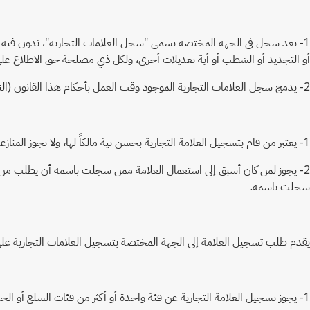
1- يعد سجل في الجهة المختصة يسمى "سجل العلامات التجارية"، تدون فيه جم
أو التجديد أو الشطب أو أية تعديلات أخرى، ولكل ذي مصلحة حق الاطلاع 
2- يدمج سجل العلامات التجارية الموجود وقت العمل بأحكام هذا القانون (النظام) في السجل المنصوص عليه في البند السابق ويعتبر جزءاً لا يتجزأ منه.
1- يعتبر من قام بتسجيل العلامة التجارية بحسن نية مالكاً لها، ولا تجوز المنازعة في ملكية العلامة متى اقترن تسجيل العلامة باستعمالها مدة خمس سنوات على الأقل دون وجود نزاع قضائي بشأنها.
2- يجوز لمن كان أسبق إلى استعمال العلامة ممن سجلت باسمه أن يطلب من 
سجلت باسمه.
يقدم طلب تسجيل العلامة إلى الجهة المختصة بتسجيل العلامات التجارية على 
1- يجوز تسجيل العلامة التجارية عن فئة واحدة أو أكثر من فئات السلع أو الخدمات، وفقاً لما تحدده اللائحة التنفيذية.