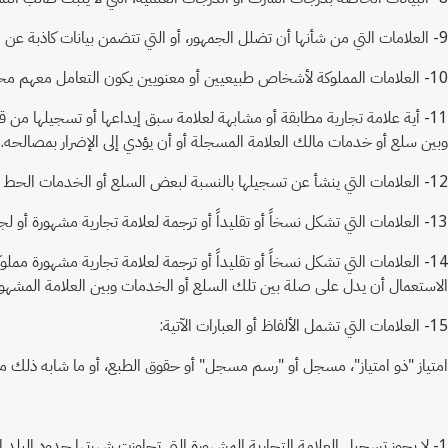
9- العلامات التي من شأنها أن تضلل الجمهور، أو التي تتضمن بيانات كاذبة عن منشأ أو مصدر السلع أو الخدمات أو عن صفاتها الأخرى، وكذلك العلامات التي تحتوي على اسم تجاري وهمي أو مقلد أو مزور.
10- العلامات المملوكة لأشخاص طبيعيين أو معنويين يكون التعامل معهم محظوراً، وفقاً لقرار صادر في هذا الشأن من الجهة المختصة.
11- أية علامة تجارية مطابقة أو مشابهة لعلامة سبق إيداعها أو تسجيلها م
وبين سلع أو خدمات مالك العلامة المسجلة أو أن يؤدي إلى الإضرار بمصالحه.
12- العلامات التي ينشأ عن تسجيلها بالنسبة لبعض السلع أو الخدمات الحط من قيمة السلع أو الخدمات التي تميزها العلامة السابقة.
13- العلامات التي تشكل نسخاً أو تقليداً أو ترجمة لعلامة تجارية مشهورة أو لجزء منها مملوكة للغير، لاستعمالها في تمييز سلع أو خدمات مماثلة أو مشابهة لتلك التي تستعمل العلامة المشهورة لتمييزها.
14- العلامات التي تشكل نسخاً أو تقليداً أو ترجمة لعلامة تجارية مشهورة ممل
الاستعمال أن يدل على صلة بين تلك السلع أو الخدمات وبين العلامة المشهور
15- العلامات التي تشمل الألفاظ أو العبارات الآتية:
امتياز "ذو امتياز"، مسجل أو "رسم مسجل" أو حقوق الطبع، أو ما شابه ذلك من 
1- لا يجوز تسجيل العلامة التجارية المشهورة التي تجاوزت شهرتها حدود البلد الذي سجلت فيه إلى البلاد الأخرى عن سلع أو خدمات مطابقة أو مشابهة إلا إذا قدم طلب بذلك من مالك العلامة المشهورة أو بموافقة صريحة منه.