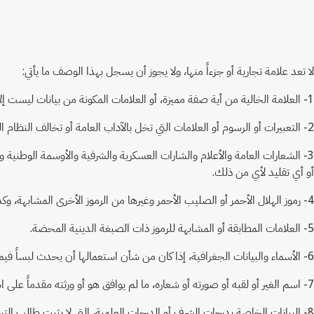
لا تعد علامة تجارية أو جزءاً منها، ولا يجوز أن يسجل بهذا الوصف ما يأتي:
1- العلامة الخالية من أية صفة مميزة، أو العلامات المكونة من بيانات ليست إلا التسمية التي يطلقها العرف على السلع والخدمات، أو الرسوم المألوفة والصور العادية للسلع.
2- التعبيرات أو الرسوم أو العلامات التي تخل بالآداب العامة أو تخالف النظام العام.
3- الشعارات العامة والأعلام والشارات العسكرية والشرفية والأوسمة الوطنية 
أو أي تقليد لأي من ذلك.
4- رموز الهلال الأحمر أو الصليب الأحمر وغيرها من الرموز الأخرى المشابهة، وكذلك العلامات التي تكون تقليداً لها.
5- العلامات المطابقة أو المشابهة للرموز ذات الصبغة الدينية المحضة.
6- الأسماء والبيانات الجغرافية، إذا كان من شأن استعمالها أن يحدث لبساً فيما يتعلق بمصدر أو أصل السلع أو الخدمات.
7- اسم الغير أو لقبه أو صورته أو شعاره، ما لم يوافق هو أو ورثته مقدماً على استعماله.
8- البيانات الخاصة بدرجات الشرف أو الدرجات العلمية، التي لا يثبت طالب التسجيل استحقاقه لها قانوناً.