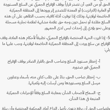
الحق أو من الغير، أن تصدر قراراً بوقف الإفراج الجمركي عن السلع المستوردة
أو العابرة (الترانزيت) أو المعدة للتصدير إثر ورودها إلى المنطقة الجمركية
الخاضعة لولايتها، وذلك إذا توفرت أدلة كافية، بحسب الظاهر، على أن هذه
السلع مقلدة أو تحمل دون وجه حق علامة مشابهة لعلامة تجارية مسجلة
وعلى نحو يؤدي إلى إحداث لبس لدى الجمهور.
5- إذا قررت الجهة المختصة بالإفراج الجمركي، تطبيقاً لأحكام هذه المادة، وقف
الإفراج عن سلع وردت إلى المنطقة الجمركية الخاضعة لولايتها، وجب عليها ما
يلي:
أ- إخطار مستورد السلع وصاحب الحق بالقرار الصادر بوقف الإفراج
الجمركي فور صدوره.
ب- إخطار صاحب الحق، بناءً على طلب كتابي منه، بأسماء وعناوين
مرسل السلع ومستوردها ومن أرسلت إليه وكمياتها.
ج- السماح لأصحاب الشأن بمعاينة السلع وفقاً للإجراءات الجمركية
المتبعة في هذا الشأن.
ولصاحب الحق أن يرفع دعوى بأصل النزاع أمام المحكمة المختصة وأن يبلغ