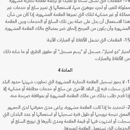
14- العلامات التي تشكل نسخاً أو تقليداً أو ترجمة لعلامة تجارية مشهورة
مملوكة للغير، أو لجزء جوهري منها، لاستعمالها في تمييز سلع أو خدمات غير
مماثلة أو غير مشابهة لتلك التي تميزها العلامة المشهورة، إذا كان من شأن
هذا الاستعمال أن يدل على صلة بين تلك السلع أو الخدمات وبين العلامة
المشهورة وأن يكون من المرجح إلحاق ضرر بمصالح مالك العلامة المشهورة.
15- العلامات التي تشمل الألفاظ أو العبارات الآتية:
امتياز "ذو امتياز"، مسجل أو "رسم مسجل" أو حقوق الطبع، أو ما شابه ذلك
من الألفاظ والعبارات.
المادة 4
1- لا يجوز تسجيل العلامة التجارية المشهورة التي تجاوزت شهرتها حدود البلد
الذي سجلت فيه إلى البلاد الأخرى عن سلع أو خدمات مطابقة أو مشابهة إلا
إذا قدم طلب بذلك من مالك العلامة المشهورة أو بموافقة صريحة منه.
2- لتحديد ما إذا كانت العلامة مشهورة، يراعى مدى معرفتها لدى الجمهور
المعني نتيجة ترويجها أو طول فترة تسجيلها أو استعمالها أو عدد البلدان التي
سجلت أو اشتهرت فيها أو قيمة العلامة ومدى تأثيرها في ترويج السلع أو
الخدمات التي تستعمل العلامة لتمييزها.