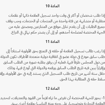
المادة 10
إذا طلب شخصان أو أكثر في وقت واحد تسجيل العلامة ذاتها أو علامات
متقاربة أو متشابهة عن فئة واحدة من المنتجات أو الخدمات، وجب وقف
جميع الطلبات إلى أن يقدم تنازل موقع من المتنازعين ومصدق عليه من
الجهة المختصة لمصلحة أحدهم، أو إلى أن يصدر حكم نهائي في النزاع.
المادة 11
إذا رغب طالب تسجيل العلامة أو خلفه في التمتع بحق الأولوية استناداً إلى
طلب سابق مودع في دولة عضو في اتفاقية دولية متعددة الأطراف تكون الدولة
من دول المجلس طرفاً فيها، فعليه أن يرفق بطلبه صورة من الطلب السابق
وإقراراً يبين فيه تاريخ الطلب السابق ورقمه والدولة التي أودع فيها، وذلك
خلال ستة أشهر من تاريخ طلب التسجيل الذي يستند إليه في حق الأولوية، وإلا
سقط حقه في المطالبة بهذا الحق.
المادة 12
1- يجوز للجهة المختصة أن تفرض ما تراه لازماً من القيود والتعديلات، لتحديد
العلامة التجارية وتوضيحها، على وجه يمنع التباسها بعلامة أخرى سبق