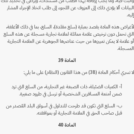
والبت فيه، وما يجب إرفاقه بهذا الطلب من مستندات، ويراعى في تحديد تلك
البيانات ألا يؤدي ذلك إلى العزوف عن اللجوء إلى طلب اتخاذ الإجراء المشار
إليه.
لأغراض هذه المادة يقصد بعبارة (سلع مقلدة)، السلع، بما في ذلك الأغلفة،
التي تحمل دون ترخيص علامة مماثلة لعلامة تجارية مسجلة عن هذه السلع
أو علامة لا يمكن تمييزها من حيث عناصرها الجوهرية عن العلامة التجارية
المسجلة.
المادة 39
لا تسري أحكام المادة (38) من هذا القانون (النظام) على ما يلي:
أ- الكميات الضئيلة، ذات الصبغة غير التجارية، من السلع التي ترد
ضمن أمتعة المسافرين الشخصية أو ترسل في طرود صغيرة.
ب- السلع التي تكون قد طرحت للتداول في أسواق البلد المُصدر من
قبل صاحب الحق في العلامة التجارية أو بموافقته.
المادة 40