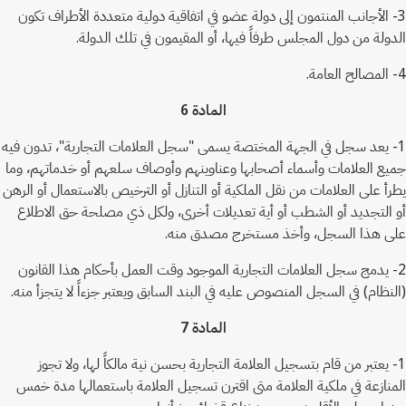
3- الأجانب المنتمون إلى دولة عضو في اتفاقية دولية متعددة الأطراف تكون
الدولة من دول المجلس طرفاً فيها، أو المقيمون في تلك الدولة.
4- المصالح العامة.
المادة 6
1- يعد سجل في الجهة المختصة يسمى "سجل العلامات التجارية"، تدون فيه
جميع العلامات وأسماء أصحابها وعناوينهم وأوصاف سلعهم أو خدماتهم، وما
يطرأ على العلامات من نقل الملكية أو التنازل أو الترخيص بالاستعمال أو الرهن
أو التجديد أو الشطب أو أية تعديلات أخرى، ولكل ذي مصلحة حق الاطلاع
على هذا السجل، وأخذ مستخرج مصدق منه.
2- يدمج سجل العلامات التجارية الموجود وقت العمل بأحكام هذا القانون
(النظام) في السجل المنصوص عليه في البند السابق ويعتبر جزءاً لا يتجزأ منه.
المادة 7
1- يعتبر من قام بتسجيل العلامة التجارية بحسن نية مالكاً لها، ولا تجوز
المنازعة في ملكية العلامة متى اقترن تسجيل العلامة باستعمالها مدة خمس