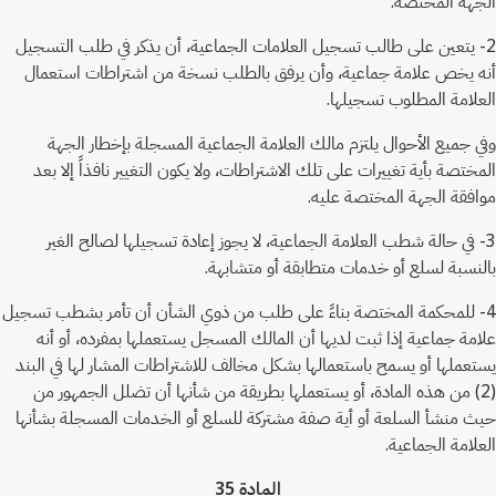
الجهة المختصة.
2- يتعين على طالب تسجيل العلامات الجماعية، أن يذكر في طلب التسجيل
أنه يخص علامة جماعية، وأن يرفق بالطلب نسخة من اشتراطات استعمال
العلامة المطلوب تسجيلها.
وفي جميع الأحوال يلتزم مالك العلامة الجماعية المسجلة بإخطار الجهة
المختصة بأية تغييرات على تلك الاشتراطات، ولا يكون التغيير نافذاً إلا بعد
موافقة الجهة المختصة عليه.
3- في حالة شطب العلامة الجماعية، لا يجوز إعادة تسجيلها لصالح الغير
بالنسبة لسلع أو خدمات متطابقة أو متشابهة.
4- للمحكمة المختصة بناءً على طلب من ذوي الشأن أن تأمر بشطب تسجيل
علامة جماعية إذا ثبت لديها أن المالك المسجل يستعملها بمفرده، أو أنه
يستعملها أو يسمح باستعمالها بشكل مخالف للاشتراطات المشار لها في البند
(2) من هذه المادة، أو يستعملها بطريقة من شأنها أن تضلل الجمهور من
حيث منشأ السلعة أو أية صفة مشتركة للسلع أو الخدمات المسجلة بشأنها
العلامة الجماعية.
المادة 35