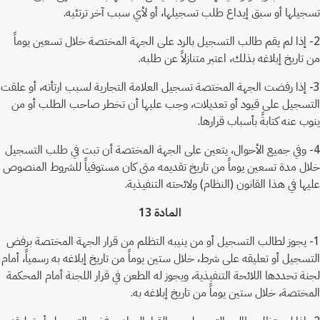
تسجيلها أو سبق إيداع طلب تسجيلها، أو لأي سبب آخر ترتئيه.
2- إذا لم يقم طالب التسجيل بالرد على الجهة المختصة خلال تسعين يوماً
من تاريخ إبلاغه بذلك، اعتبر متنازلاً عن طلبه.
3- إذا رفضت الجهة المختصة تسجيل العلامة التجارية لسبب ارتأته، أو علقت
التسجيل على قيود أو تعديلات، وجب عليها أن تخطر صاحب الطلب أو من
ينوب عنه كتابةً بأسباب قرارها.
4- وفي جميع الأحوال، يتعين على الجهة المختصة أن تبت في طلب التسجيل
خلال مدة تسعين يوماً من تاريخ تقديمه متى كان مستوفياً للشروط المنصوص
عليها في هذا القانون (النظام) ولائحته التنفيذية.
المادة 13
1- يجوز لطالب التسجيل أو من ينيبه التظلم من قرار الجهة المختصة برفض
التسجيل أو تعليقه على شرط، خلال ستين يوماً من تاريخ إبلاغه به رسمياً، أمام
لجنة تحددها اللائحة التنفيذية، ويجوز له الطعن في قرار اللجنة أمام المحكمة
المختصة، خلال ستين يوماً من تاريخ إبلاغه به.