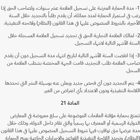
1- مدة الحماية المترتبة على تسجيل العلامة عشر سنوات، ولصاحب الحق إذا
رغب في استمرار الحماية لمدد مماثلة، أن يقدم طلباً بالتجديد خلال السنة
الأخيرة، بالشروط المنصوص عليها في هذا القانون (النظام) ولائحته التنفيذية.
2- لمالك العلامة التجارية الحق في تجديد تسجيل العلامة المسجلة خلال
الستة الأشهر التالية لانتهاء التسجيل.
3- إذا انقضت الستة الأشهر التالية لتاريخ انتهاء مدة التسجيل دون أن يقدم
صاحب العلامة طلب التجديد، قامت الجهة المختصة بشطب العلامة من
السجل.
4- يتم التجديد دون أي فحص جديد ويعلن عنه بوسيلة النشر التي تحددها
اللائحة التنفيذية ودون الاعتداد بأي اعتراض من الغير.
المادة 21
تتمتع بحماية مؤقتة العلامات الموضوعة على سلع معروضة في المعارض
الدولية الرسمية أو المعترف بها رسمياً والتي تقام داخل الدولة، وذلك خلال
مدة عرضها متى توافرت فيها شروط التسجيل المنصوص عليها في هذا القانون
(النظام)، وتحدد اللائحة التنفيذية القواعد والإجراءات الخاصة بمنح الحماية