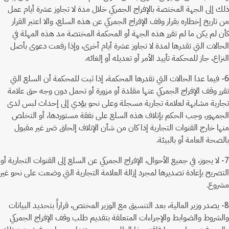
ذلك إلى الجهة المختصة بالإفراج الجمركي خلال مدة لا تجاوز عشرة أيام عمل
من تاريخ إخطاره بقرار وقف الإفراج الجمركي عن هذه السلع، والا اعتبر القرار
كأن لم يكن ما لم تقرر هذه الجهة أو المحكمة المختصة مد هذه المهلة في
الحالات التي تقدرها لمدة لا تجاوز عشرة أيام أخرى، وإذا رفعت دعوى بأصل
النزاع، جاز للمحكمة تأييد الأمر أو تعديله أو إلغائه.
6- فيما عدا الحالات التي تقدرها المحكمة، إذا ثبت للمحكمة أن السلع التي
تقرر وقف الإفراج الجمركي عنها مقلدة أو مزورة أو تحمل دون وجه حق علامة
تجارية مشابهة لعلامة تجارية مسجلة وعلى نحو يؤدي إلى إحداث لبس لدى
الجمهور، وجب الحكم بإتلاف هذه السلع على نفقة مستوردها، أو التخلص
منها خارج القنوات التجارية إذا كان من شأن الإتلاف إلحاق ضرر غير مقبول
بالصحة العامة أو بالبيئة.
7- لا يجوز، في جميع الأحوال، الإفراج الجمركي عن السلع إلى القنوات التجارية أو
التصريح بإعادة تصديرها لمجرد إزالة العلامة التجارية التي وضعت على نحو غير
مشروع.
8- يصدر وزير المالية، بعد التنسيق مع الوزير المختص، قراراً بتحديد البيانات
والشروط والضوابط والإجراءات المتعلقة بتقديم طلب وقف الإفراج الجمركي