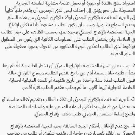
استيراد سلع مقلدة أو مزورة أو تحمل علامة مشابهة لعلامته التجارية
المسجلة على نحو يؤدي إلى إحداث لبس لدى الجمهور، أن يقدم طلباً كتابياً
إلى الجهة المختصة بالإفراج الجمركي لوقف الإفراج الجمركي عن هذه السلع
وعدم السماح بتداولها. ويجب أن يكون الطلب مشفوعاً بأدلة تكفي لإقناع
الجهة المختصة بالإفراج الجمركي بوجود تعدٍ، بحسب الظاهر، على حق الطالب
في العلامة، وأن يشتمل الطلب على المعلومات الكافية التي يكون من المعقول
توافرها لدى الطالب لتمكين الجهة المذكورة من التعرف بصورة معقولة على
السلع المعنية.
2- يجب على الجهة المختصة بالإفراج الجمركي أن تخطر الطالب كتابةً بقرارها
بشأن طلبه خلال سبعة أيام من تاريخ تقديم الطلب، ويسري القرار في حالة
قبول الطلب لمدة سنة واحدة من تاريخ تقديمه أو للمدة المتبقية لحماية
العلامة التجارية أيهما أقرب، ما لم يطلب مقدم الطلب فترة أقصر.
3- للجهة المختصة بالإفراج الجمركي أن تكلف الطالب بتقديم كفالة مناسبة أو
ما يعادلها من ضمان، بما يكفي لحماية المدعى عليه والسلطات المختصة
ولمنع إساءة استعمال الحق في طلب وقف الإفراج الجمركي.
4- مع عدم الإخلال بأحكام البنود السابقة، يجوز للجهة المختصة بالإفراج
الجمركي من تلقاء نفسها، دون حاجة إلى تقديم شكوى أو طلب من صاحب