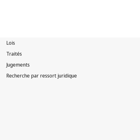
Tchad