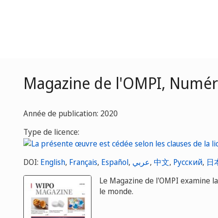
Magazine de l'OMPI, Numéro
Année de publication: 2020
Type de licence:
DOI:
English
,
Français
,
Español
,
عربي
,
中文
,
Русский
,
日
Le Magazine de l'OMPI examine la pr
le monde.