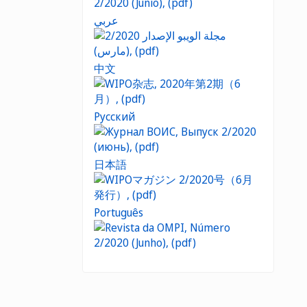
عربي
中文
Русский
日本語
Português