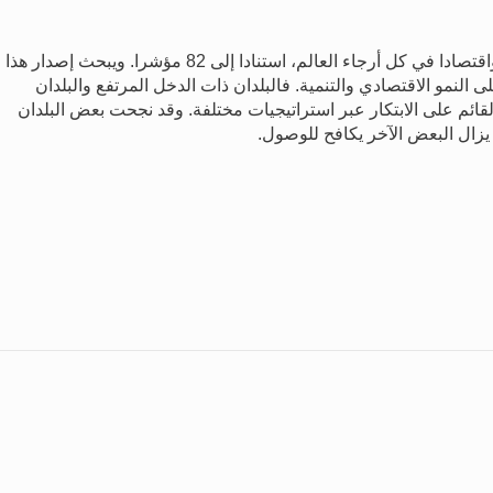
يرتّب مؤشر الابتكار العالمي أداء 128 بلدا واقتصادا في كل أرجاء العالم، استنادا إلى 82 مؤشرا‎. ‏ويبحث إصدار هذا
لى النمو الاقتصادي والتنمية. فالبلدان ذات الدخل المرتفع والبلدان
قائم على الابتكار عبر استراتيجيات مختلفة. وقد نجحت بعض البلدان
يزال البعض الآخر يكافح للوصول.