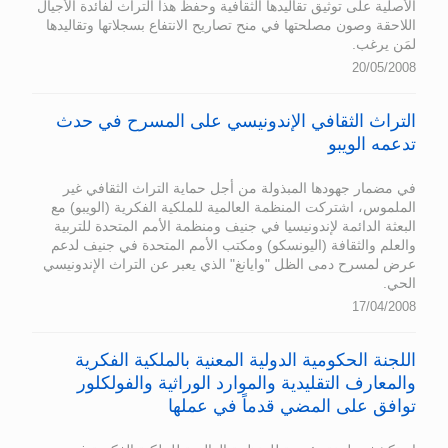
الأصلية على توثيق تقاليدها الثقافية وحفظ هذا التراث لفائدة الأجيال
اللاحقة وصون مصلحتها في منح تصاريح الانتفاع بسجلاتها وتقاليدها
لمَن يرغب.
20/05/2008
التراث الثقافي الإندونيسي على المسرح في حدث
تدعمه الويبو
في مضمار جهودها المبذولة من أجل حماية التراث الثقافي غير
الملموس، اشتركت المنظمة العالمية للملكية الفكرية (الويبو) مع
البعثة الدائمة لإندونيسيا في جنيف ومنظمة الأمم المتحدة للتربية
والعلم والثقافة (اليونسكو) ومكتب الأمم المتحدة في جنيف لدعم
عرض لمسرح دمى الظل "وايانغ" الذي يعبر عن التراث الإندونيسي
الحي.
17/04/2008
اللجنة الحكومية الدولية المعنية بالملكية الفكرية
والمعارف التقليدية والموارد الوراثية والفولكلور
توافق على المضي قدماً في عملها