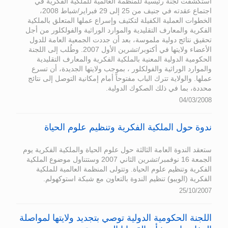
استكشفت لجنة رئيسية للمنظمة العالمية للملكية الفكرية في
اجتماع عقدته في جنيف من 25 إلى 29 فبراير/شباط 2008،
الخطوات العملية الكفيلة لتكثيف وإسراع عملها المتعلق بالملكية
الفكرية والمعارف التقليدية والموارد الوراثية والفولكلور من أجل
تحقيق نتائج دولية ملموسة، بعد أن جددت الجمعية العامة للدول
الأعضاء ولايتها في أكتوبر/تشرين الأول 2007. وطُلب إلى اللجنة
الحكومية الدولية المعنية بالملكية الفكرية والمعارف التقليدية
والموارد الوراثية والفولكلور ، بموجب ولايتها الجديدة، أن تسرع
عملها. والولاية تترك الباب مفتوحاً أمام إمكانية التوصل إلى نتائج
محددة، بما في ذلك الصكوك الدولية.
04/03/2008
ندوة حول الملكية الفكرية وتنظيم علوم الحياة
ستعقد الندوة العامة الثالثة حول علوم الحياة والملكية الفكرية يوم
الجمعة 16 نوفمبر/تشرين الثاني 2007 وستتناول موضوع الملكية
الفكرية وتنظيم علوم الحياة. وتتولى المنظمة العالمية للملكية
الفكرية (الويبو) تنظيم الندوة بالتعاون مع شبكة استوكهولم.
25/10/2007
اللجنة الحكومية الدولية توصي بتجديد ولايتها لمواصلة