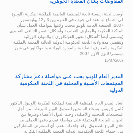
المفاوضات بشأن القضايا الجوهرية
أوصت لجنة رئيسية تابعة للمنظمة العالمية للملكية الفكرية (الويبو)
في اجتماع لها عقد في جنيف في الفترة بين 3 و12 يوليه/تموز
2007، الجمعية العامة للويبو بتجديد ولايتها لمواصلة العمل بشأن
الملكية الفكرية والمعارف التقليدية وأشكال التعبير الثقافي التقليدي
(وتسمى أيضاً "أشكال التعبير الفولكلوري") والموارد الوراثية.
وتنقضي مدة ولاية اللجنة الحكومية الدولية الحالية المعنية بالملكية
الفكرية والمعارف التقليدية والموارد الوراثية والفولكلور في شهر
ديسمبر/كانون الأول 2007.
16/07/2007
المدير العام للويبو يحث على مواصلة دعم مشاركة
المجتمعات الأصلية والمحلية في اللجنة ‏الحكومية
الدولية
أشاد المدير العام للمنظمة العالمية للملكية الفكرية (الويبو)، الدكتور
كامل إدريس، بسخاء المانحين لصندوق الويبو للتبرعات من أجل
المجتمعات المحلية والأصلية، وحث الدول الأعضاء وغيرها من
الجهات المانحة المحتملة على مواصلة تقديم دعمها العملي من
خلال التبرع للصندوق. وقد جاء ذلك عقب أن استعرض المشاركون
في اجتماع اللجنة الحكومية الدولية المعنية بالملكية الفكرية