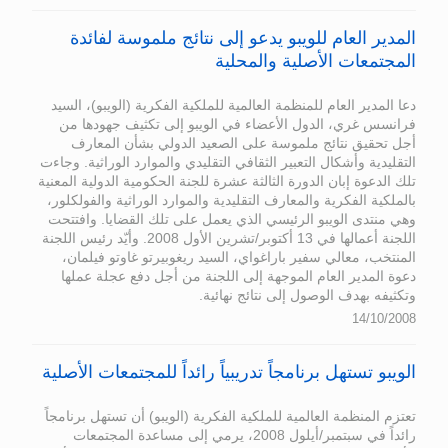
المدير العام للويبو يدعو إلى نتائج ملموسة لفائدة
المجتمعات الأصلية والمحلية
دعا المدير العام للمنظمة العالمية للملكية الفكرية (الويبو)، السيد
فرانسس غري، الدول الأعضاء في الويبو إلى تكثيف جهودها من
أجل تحقيق نتائج ملموسة على الصعيد الدولي بشأن المعارف
التقليدية وأشكال التعبير الثقافي التقليدي والموارد الوراثية. وجاءت
تلك الدعوة إبان الدورة الثالثة عشرة للجنة الحكومية الدولية المعنية
بالملكية الفكرية والمعارف التقليدية والموارد الوراثية والفولكلور،
وهي منتدى الويبو الرئيسي الذي يعمل على تلك القضايا. وافتتحت
اللجنة أعمالها في 13 أكتوبر/تشرين الأول 2008. وأيّد رئيس اللجنة
المنتخب، معالي سفير باراغواي، السيد ريغوبيرتو غاوتو فيلمان،
دعوة المدير العام الموجهة إلى اللجنة من أجل دفع عجلة عملها
وتكثيفه بهدف الوصول إلى نتائج نهائية.
14/10/2008
الويبو تستهل برنامجاً تدريبياً رائداً للمجتمعات الأصلية
تعتزم المنظمة العالمية للملكية الفكرية (الويبو) أن تستهل برنامجاً
رائداً في سبتمبر/أيلول 2008، يرمي إلى مساعدة المجتمعات