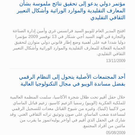
مؤتمر دولي يدعو إلى تحقيق نتائج ملموسة بشأن
المعارف التقليدية والموارد الوراثية وأشكال التعبير
الثقافي التقليدي
افتتح المدير العام للويبو السيد فرانسس غري وأمين إدارة الصناعة
والتجارة في الهند السيد أجي شنكار في 13 نوفمبر 2009 مؤتمرا
دوليا شددا فيه على أهمية وضع إطار قانوني دولي متوازن لتحقيق
الحماية الفعالة للمعارف التقليدية والموارد الوراثية وأشكال التعبير
الثقافي التقليدي.
13/11/2009
أحد المجتمعات الأصلية يتحول إلى النظام الرقمي
بفضل مساندة الويبو في مجال التكنولوجيا العالية
خلال حفل أقيم تحت ظلال شجرة الأكاسيا، سلمت المنظمة العالمية
للملكية الفكرية (الويبو) رسميا الزعيم كاسيو، زعيم قبائل الماساي
من لاكيبيا (كينيا)، وغيره من شيوخ القبائل معدات للتسجيل الرقمي
لمساعدة شعب الماساي على صون وتوثيق تراثه الثقافي الغني. وقد
شارك في الحفل الذي أقيم في أواخر يوليه/تموز ما يقرب من
مائتين من أفراد المجتمع.
05/08/2009