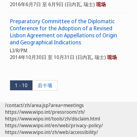
2016年6月7日 至 6月9日
(日内瓦, 瑞士)
现场
Preparatory Committee of the Diplomatic
Conference for the Adoption of a Revised
Lisbon Agreement on Appellations of Origin
and Geographical Indications
LI/R/PM
2014年10月30日 至 10月31日
(日内瓦, 瑞士)
现场
1 - 10
后十项
/contact/zh/area.jsp?area=meetings
https://www.wipo.int/pressroom/zh/
https://www.wipo.int/tools/zh/disclaim.html
https://www.wipo.int/en/web/privacy-policy/
https://www.wipo.int/zh/web/accessibility/