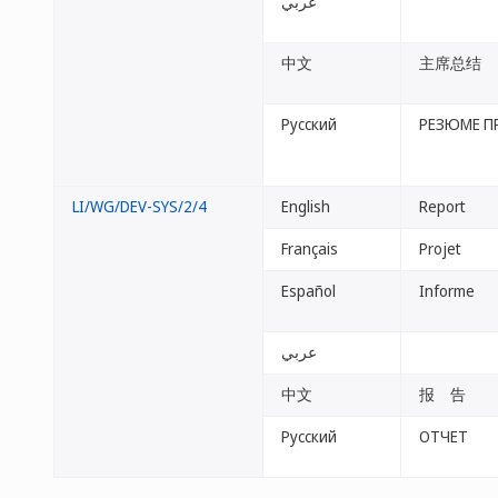
عربي
中文
主席总结
Русский
РЕЗЮМЕ П
LI/WG/DEV-SYS/2/4
English
Report
Français
Projet
Español
Informe
عربي
中文
报 告
Русский
ОТЧЕТ