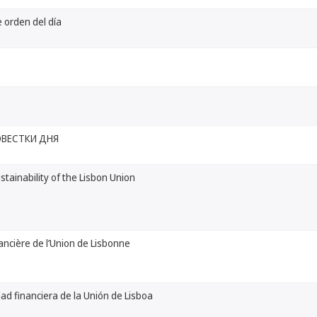
 orden del día
ОВЕСТКИ ДНЯ
ustainability of the Lisbon Union
inancière de l’Union de Lisbonne
dad financiera de la Unión de Lisboa