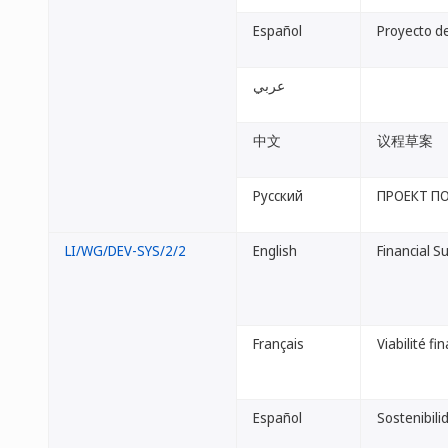
Español
Proyecto de
عربي
中文
议程草案
Русский
ПРОЕКТ П
LI/WG/DEV-SYS/2/2
English
Financial S
Français
Viabilité f
Español
Sostenibili