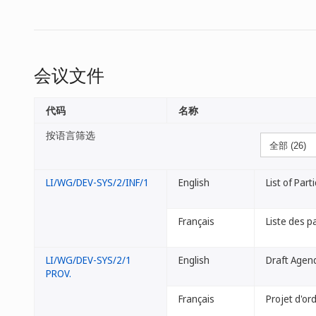
会议文件
代码
名称
按语言筛选
LI/WG/DEV-SYS/2/INF/1
English
List of Part
Français
Liste des p
LI/WG/DEV-SYS/2/1
English
Draft Agen
PROV.
Français
Projet d'or