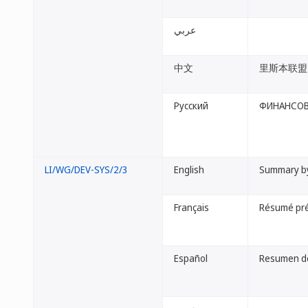
عربي
中文
里斯本联盟
Русский
ФИНАНСОВ
LI/WG/DEV-SYS/2/3
English
Summary by
Français
Résumé pré
Español
Resumen de