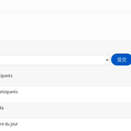
icipants
articipants
da
dre du jour