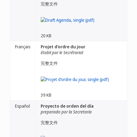
完整文件
20 KB
Français
Projet d'ordre du jour
établi par le Secrétariat
完整文件
39 KB
Español
Proyecto de orden del día
preparado por la Secretaría
完整文件