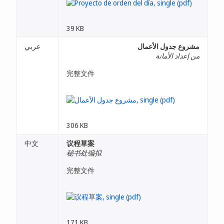
39 KB
مشروع جدول الأعمال
عربي
من إعداد الأمانة
完整文件
306 KB
中文
议程草案
秘书处编拟
完整文件
171 KB