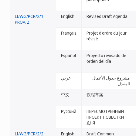
LI/WG/PCR/2/1
English
Revised Draft Agenda
PROV. 2
Français
Projet d'ordre du jour
révisé
Español
Proyecto revisado de
orden del día
مشروع جدول الأعمال
عربي
المعدل
中文
议程草案
Русский
ПЕРЕСМОТРЕННЫЙ
ПРОЕКТ ПОВЕСТКИ
ДНЯ
LI/WG/PCR/2/2
English
Draft Common