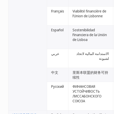
Français
Viabilité financière de
l’Union de Lisbonne
Español
Sostenibilidad
Financiera de la Unión
de Lisboa
الاستدامة المالية لاتحاد
عربي
لشبونة
中文
里斯本联盟的财务可持
续性
Русский
ФИНАНСОВАЯ
УСТОЙЧИВОСТЬ
ЛИССАБОНСКОГО
СОЮЗА