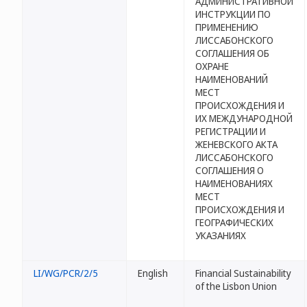
АДМИНИСТРАТИВНОЙ
ИНСТРУКЦИИ ПО
ПРИМЕНЕНИЮ
ЛИССАБОНСКОГО
СОГЛАШЕНИЯ ОБ
ОХРАНЕ
НАИМЕНОВАНИЙ
МЕСТ
ПРОИСХОЖДЕНИЯ И
ИХ МЕЖДУНАРОДНОЙ
РЕГИСТРАЦИИ И
ЖЕНЕВСКОГО АКТА
ЛИССАБОНСКОГО
СОГЛАШЕНИЯ О
НАИМЕНОВАНИЯХ
МЕСТ
ПРОИСХОЖДЕНИЯ И
ГЕОГРАФИЧЕСКИХ
УКАЗАНИЯХ
LI/WG/PCR/2/5
English
Financial Sustainability
of the Lisbon Union