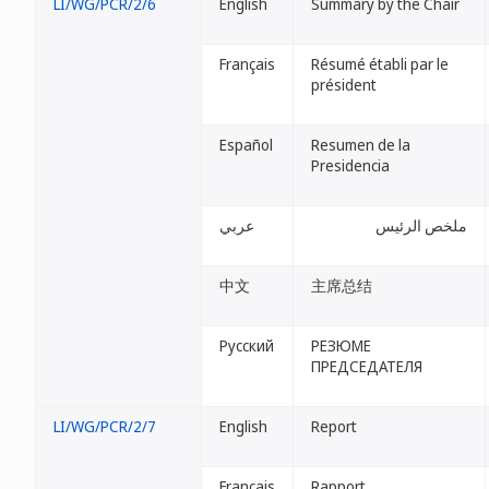
LI/WG/PCR/2/6
English
Summary by the Chair
Français
Résumé établi par le
président
Español
Resumen de la
Presidencia
ملخص الرئيس
عربي
中文
主席总结
Русский
РЕЗЮМЕ
ПРЕДСЕДАТЕЛЯ
LI/WG/PCR/2/7
English
Report
Français
Rapport