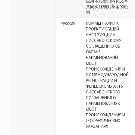
里斯本协定日内瓦文本
共同实施细则草案的说
明
Русский
КОММЕНТАРИИ К
ПРОЕКТУ ОБЩЕЙ
ИНСТРУКЦИИ К
ЛИССАБОНСКОМУ
СОГЛАШЕНИЮ ОБ
ОХРАНЕ
НАИМЕНОВАНИЙ
МЕСТ
ПРОИСХОЖДЕНИЯ И
ИХ МЕЖДУНАРОДНОЙ
РЕГИСТРАЦИИ И
ЖЕНЕВСКОМУ АКТУ
ЛИССАБОНСКОГО
СОГЛАШЕНИЯ О
НАИМЕНОВАНИЯХ
МЕСТ
ПРОИСХОЖДЕНИЯ И
ГЕОГРАФИЧЕСКИХ
УКАЗАНИЯХ