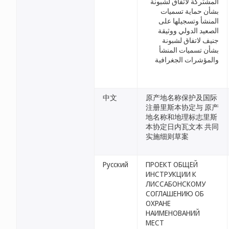
المشتركة لاتفاق لشبونة
بشأن حماية تسميات
المنشأ وتسجيلها على
الصعيد الدولي ووثيقة
جنيف لاتفاق لشبونة
بشأن تسميات المنشأ
والمؤشرات الجغرافية
中文
原产地名称保护及国际
注册里斯本协定与 原产
地名称和地理标志里斯
本协定日内瓦文本 共同
实施细则草案
Русский
ПРОЕКТ ОБЩЕЙ
ИНСТРУКЦИИ К
ЛИССАБОНСКОМУ
СОГЛАШЕНИЮ ОБ
ОХРАНЕ
НАИМЕНОВАНИЙ
МЕСТ