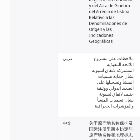
y del Acta de Ginebra
del Arreglo de Lisboa
Relativo a las
Denominaciones de
Origen y las
Indicaciones
Geográficas
ملاحظات على مشروع
عربي
اللائحة التنفيذية
المشتركة لاتفاق لشبونة
بشأن حماية تسميات
المنشأ وتسجيلها على
الصعيد الدولي ووثيقة
جنيف لاتفاق لشبونة
بشأن تسميات المنشأ
والمؤشرات الجغرافية
中文
关于原产地名称保护及
国际注册里斯本协定与
原产地名称和地理标志