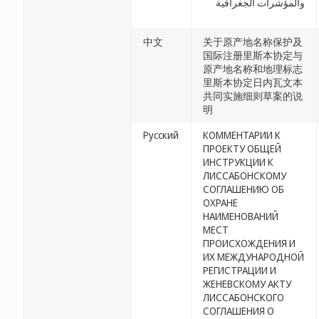
والمؤشرات الجغرافية
中文
关于原产地名称保护及
国际注册里斯本协定与
原产地名称和地理标志
里斯本协定日内瓦文本
共同实施细则草案的说
明
Русский
КОММЕНТАРИИ К
ПРОЕКТУ ОБЩЕЙ
ИНСТРУКЦИИ К
ЛИССАБОНСКОМУ
СОГЛАШЕНИЮ ОБ
ОХРАНЕ
НАИМЕНОВАНИЙ
МЕСТ
ПРОИСХОЖДЕНИЯ И
ИХ МЕЖДУНАРОДНОЙ
РЕГИСТРАЦИИ И
ЖЕНЕВСКОМУ АКТУ
ЛИССАБОНСКОГО
СОГЛАШЕНИЯ О