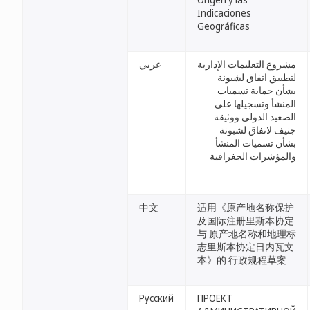
Indicaciones
Geográficas
مشروع التعليمات الإدارية
عربي
لتطبيق اتفاق لشبونة
بشأن حماية تسميات
المنشأ وتسجيلها على
الصعيد الدولي ووثيقة
جنيف لاتفاق لشبونة
بشأن تسميات المنشأ
والمؤشرات الجغرافية
中文
适用《原产地名称保护
及国际注册里斯本协定
与 原产地名称和地理标
志里斯本协定日内瓦文
本》的 行政规程草案
Русский
ПРОЕКТ