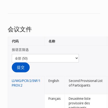
会议文件
代码
名称
按语言筛选
LI/WG/PCR/2/INF/1
English
Second Provisional List
PROV.2
of Participants
Français
Deuxième liste
provisoire des
participants