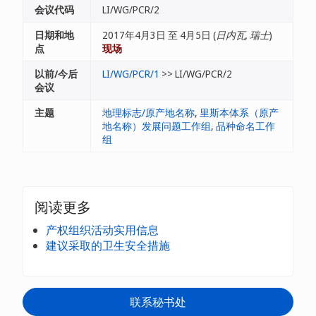
会议代码
LI/WG/PCR/2
日期和地
2017年4月3日 至 4月5日 (
日内瓦, 瑞士
)
点
现场
以前/今后
LI/WG/PCR/1
>> LI/WG/PCR/2
会议
主题
地理标志/原产地名称
,
里斯本体系（原产
地名称）发展问题工作组
,
品种命名工作
组
阅读更多
产权组织活动实用信息
建议采取的卫生安全措施
联系秘书处