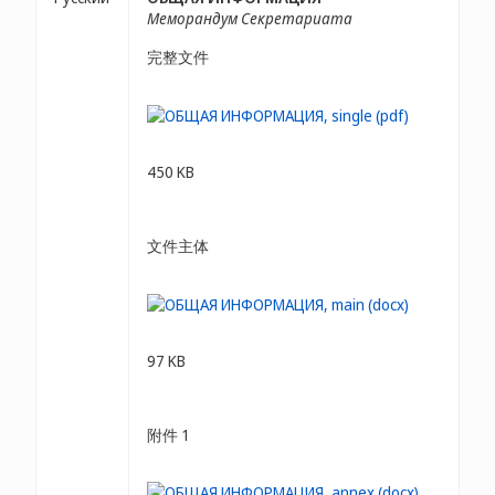
Меморандум Секретариата
完整文件
450 KB
文件主体
97 KB
附件 1