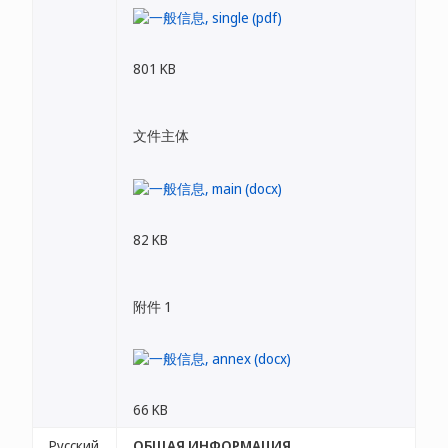
801 KB
文件主体
82 KB
附件 1
66 KB
Русский
ОБЩАЯ ИНФОРМАЦИЯ