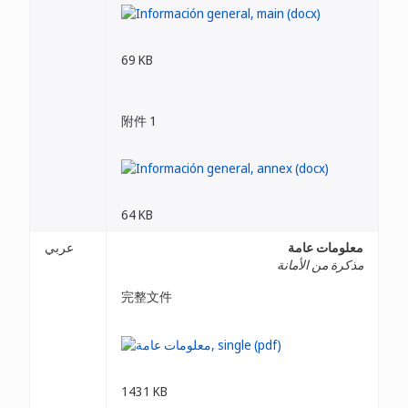
69 KB
附件 1
64 KB
معلومات عامة
عربي
مذكرة من الأمانة
完整文件
1431 KB