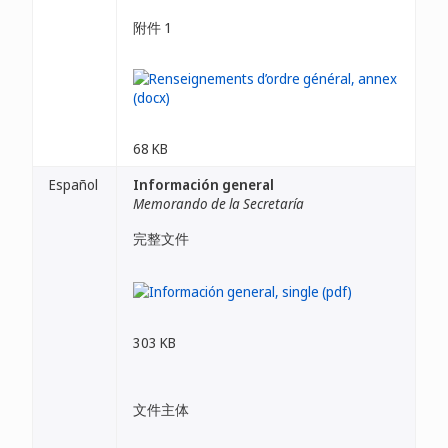
附件 1
68 KB
Español
Información general
Memorando de la Secretaría
完整文件
303 KB
文件主体