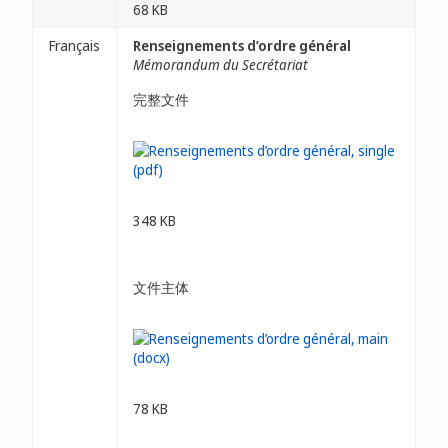
68 KB
Français
Renseignements d’ordre général
Mémorandum du Secrétariat
完整文件
348 KB
文件主体
78 KB