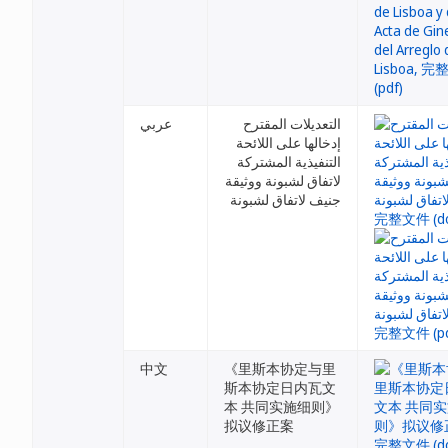
التعديلات المقترح
عربي
إدخالها على اللائحة
التنفيذية المشتركة
لاتفاق لشبونة ووثيقة
جنيف لاتفاق لشبونة
中文
《里斯本协定与里
斯本协定日内瓦文
本 共同实施细则》
拟议修正案