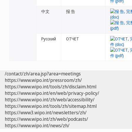
中文
报 告
Русский
ОТЧЕТ
/contact/zh/area.jsp?area=meetings
https://www.wipo.int/pressroom/zh/
https://www.wipo.int/tools/zh/disclaim.html
https://www.wipo.int/en/web/privacy-policy/
https://www.wipo.int/zh/web/accessibility/
https://www.wipo.int/tools/zh/sitemap.html
https://www3.wipo.int/newsletters/zh/
https://www.wipo.int/zh/web/podcasts/
https://www.wipo.int/news/zh/