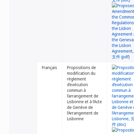
Français
Propositions de
modification du
règlement
d’exécution
commun à
l’arrangement de
Lisbonne et à l’Acte
de Genève de
l’Arrangement de
Lisbonne