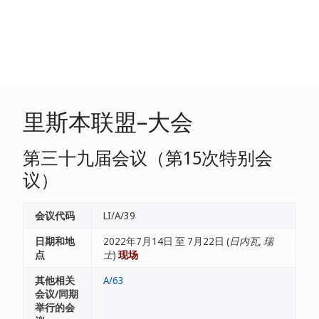
里斯本联盟–大会
第三十九届会议（第15次特别会
议）
会议代码
LI/A/39
日期和地
2022年7月14日 至 7月22日 (
日内瓦, 瑞
点
士
)
现场
其他相关
A/63
会议/同期
举行的会