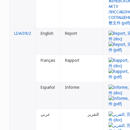
LI/A/39/2
English
Report
Français
Rapport
Español
Informe
التقرير
عربي