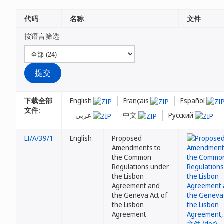
代码
名称
文件
按语言筛选
下载全部
English
Français
Español
文件:
عربي
中文
Русский
LI/A/39/1
English
Proposed
Amendments to
the Common
Regulations under
the Lisbon
Agreement and
the Geneva Act of
the Lisbon
Agreement