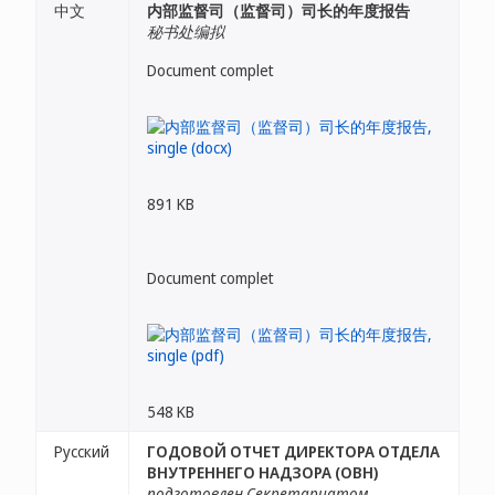
中文
内部监督司（监督司）司长的年度报告
秘书处编拟
Document complet
891 KB
Document complet
548 KB
Русский
ГОДОВОЙ ОТЧЕТ ДИРЕКТОРА ОТДЕЛА
ВНУТРЕННЕГО НАДЗОРА (ОВН)
подготовлен Секретариатом