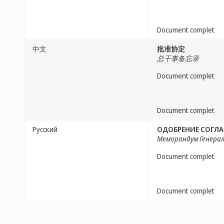
Document complet
中文
批准协定
总干事备忘录
Document complet
Document complet
Русский
ОДОБРЕНИЕ СОГЛ
Меморандум Генера
Document complet
Document complet