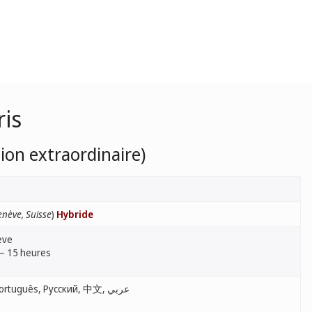
ris
ion extraordinaire)
nève, Suisse
)
Hybride
ève
 – 15 heures
English, Français, Español, Português, Русский, 中文, عربي