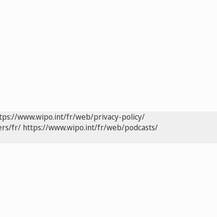
tps://www.wipo.int/fr/web/privacy-policy/
rs/fr/
https://www.wipo.int/fr/web/podcasts/