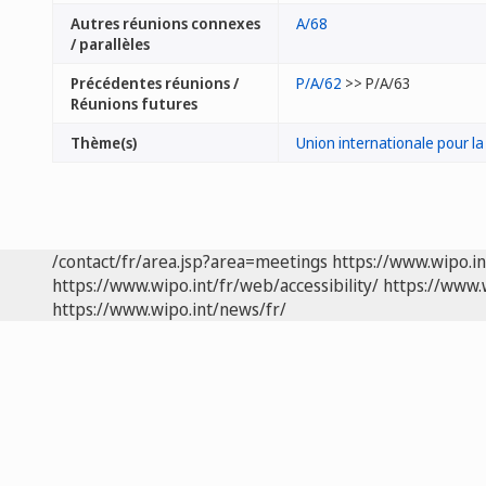
Autres réunions connexes
A/68
/ parallèles
Précédentes réunions /
P/A/62
>> P/A/63
Réunions futures
Thème(s)
Union internationale pour la
/contact/fr/area.jsp?area=meetings
https://www.wipo.i
https://www.wipo.int/fr/web/accessibility/
https://www.
https://www.wipo.int/news/fr/