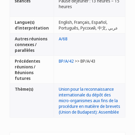
séances
Pause déjeuner : 13 heures – 15
heures
Langue(s)
English, Français, Español,
d’interprétation
Português, Русский, 中文, عربي
Autres réunions
A/68
connexes /
parallèles
Précédentes
BP/A/42
>> BP/A/43
réunions /
Réunions
futures
Thème(s)
Union pour la reconnaissance
internationale du dépôt des
micro-organismes aux fins de la
procédure en matière de brevets
(Union de Budapest): Assemblée