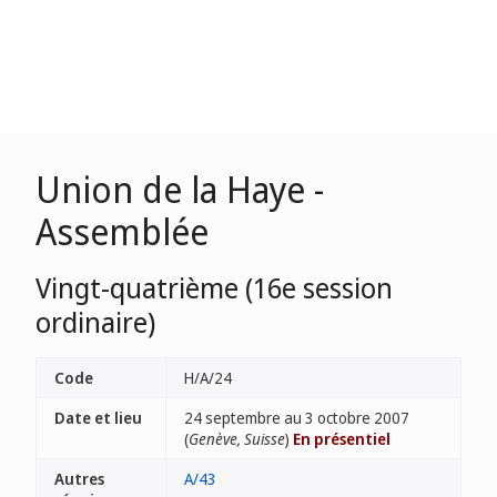
Union de la Haye -
Assemblée
Vingt-quatrième (16e session
ordinaire)
Code
H/A/24
Date et lieu
24 septembre au 3 octobre 2007
(
Genève, Suisse
)
En présentiel
Autres
A/43