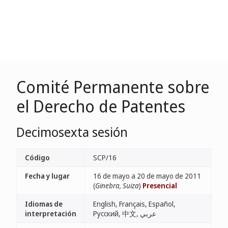
Comité Permanente sobre
el Derecho de Patentes
Decimosexta sesión
Código
SCP/16
Fecha y lugar
16 de mayo a 20 de mayo de 2011
(
Ginebra, Suiza
)
Presencial
Idiomas de
English, Français, Español,
interpretación
Русский, 中文, عربي