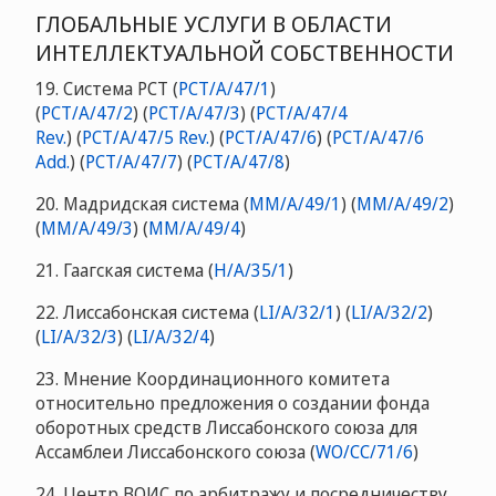
ГЛОБАЛЬНЫЕ УСЛУГИ В ОБЛАСТИ
ИНТЕЛЛЕКТУАЛЬНОЙ СОБСТВЕННОСТИ
19. Система PCT (
PCT/A/47/1
)
(
PCT/A/47/2
) (
PCT/A/47/3
) (
PCT/A/47/4
Rev.
) (
PCT/A/47/5 Rev.
) (
PCT/A/47/6
) (
PCT/A/47/6
Add.
) (
PCT/A/47/7
) (
PCT/A/47/8
)
20. Мадридская система (
MM/A/49/1
) (
MM/A/49/2
)
(
MM/A/49/3
) (
MM/A/49/4
)
21. Гаагская система (
H/A/35/1
)
22. Лиссабонская система (
LI/A/32/1
) (
LI/A/32/2
)
(
LI/A/32/3
) (
LI/A/32/4
)
23. Мнение Координационного комитета
относительно предложения о создании фонда
оборотных средств Лиссабонского союза для
Ассамблеи Лиссабонского союза (
WO/CC/71/6
)
24. Центр ВОИС по арбитражу и посредничеству,