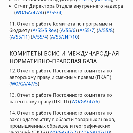
Отчет Директора Отдела внутреннего надзора
(
WO/GA/47/4
) (
A/55/4
)
11. Отчет о работе Комитета по программе и
бюджету (
A/55/5 Rev.
) (
A/55/6
) (
A/55/7
) (
A/55/8
)
(
A/55/11
) (
A/55/4
) (
A/55/INF/10
)
КОМИТЕТЫ ВОИС И МЕЖДУНАРОДНАЯ
НОРМАТИВНО-ПРАВОВАЯ БАЗА
12. Отчет о работе Постоянного комитета по
авторскому праву и смежным правам (ПКАП)
(
WO/GA/47/5
)
13. Отчет о работе Постоянного комитета по
патентному праву (ПКПП) (
WO/GA/47/6
)
14. Отчет о работе Постоянного комитета по
законодательству в области товарных знаков,
промышленных образцов и географических
указаний (ПКТЗ) (
WO/GA/47/7
) (
WO/GA/47/10
)