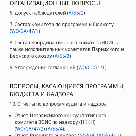
ОРГАНИЗАЦИОННЫЕ ВОПРОСЫ
6. Допуск наблюдателей (
A/55/2
)
7. Состав Комитета по программе и бюджету
(
WO/GA/47/1
)
8. Состав Координационного комитета ВОИС, а
также исполнительных комитетов Парижского и
Бернского союзов (
A/55/3
)
9. Утверждение соглашений (
WO/CC/71/1
)
ВОПРОСЫ, КАСАЮЩИЕСЯ ПРОГРАММЫ,
БЮДЖЕТА И НАДЗОРА
10. Отчеты по вопросам аудита и надзора
Отчет Независимого консультативного
комитета ВОИС по надзору (НККН)
(
WO/GA/47/2
) (
A/55/4
);
Отчет Внешнего аудитора (
A/55/9
) (
A/55/4
); и