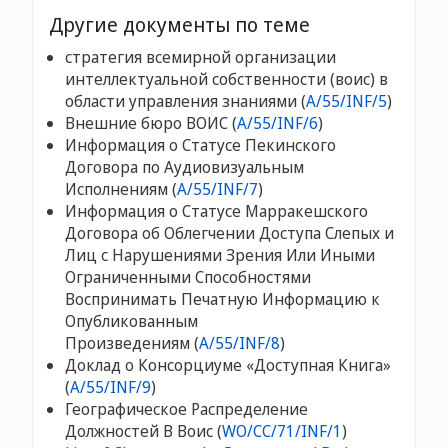
Другие документы по теме
стратегия всемирной организации
интеллектуальной собственности (воис) в
области управления знаниями (
A/55/INF/5
)
Внешние бюро ВОИС (
A/55/INF/6
)
Информация о Статусе Пекинского
Договора по Аудиовизуальным
Исполнениям (
A/55/INF/7
)
Информация о Статусе Марракешского
Договора об Облегчении Доступа Слепых и
Лиц с Нарушениями Зрения Или Иными
Ограниченными Способностями
Воспринимать Печатную Информацию к
Опубликованным
Произведениям (
A/55/INF/8
)
Доклад о Консорциуме «Доступная Книга»
(
A/55/INF/9
)
Географическое Распределение
Должностей В Воис (
WO/CC/71/INF/1
)