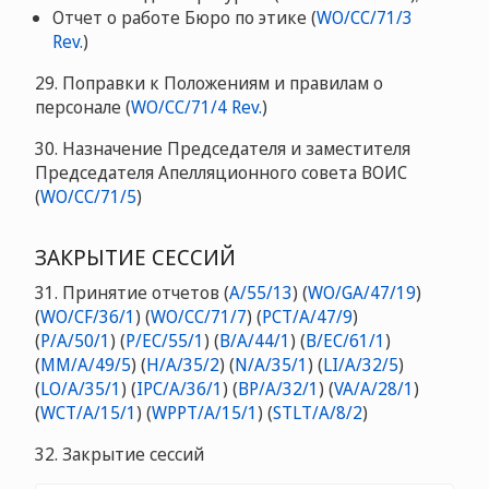
Отчет о работе Бюро по этике (
WO/CC/71/3
Rev.
)
29. Поправки к Положениям и правилам о
персонале (
WO/CC/71/4 Rev.
)
30. Назначение Председателя и заместителя
Председателя Апелляционного совета ВОИС
(
WO/CC/71/5
)
ЗАКРЫТИЕ СЕССИЙ
31. Принятие отчетов (
A/55/13
) (
WO/GA/47/19
)
(
WO/CF/36/1
) (
WO/CC/71/7
) (
PCT/A/47/9
)
(
P/A/50/1
) (
P/EC/55/1
) (
B/A/44/1
) (
B/EC/61/1
)
(
MM/A/49/5
) (
H/A/35/2
) (
N/A/35/1
) (
LI/A/32/5
)
(
LO/A/35/1
) (
IPC/A/36/1
) (
BP/A/32/1
) (
VA/A/28/1
)
(
WCT/A/15/1
) (
WPPT/A/15/1
) (
STLT/A/8/2
)
32. Закрытие сессий