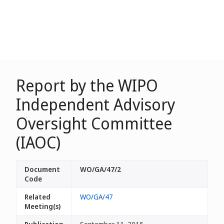
Report by the WIPO
Independent Advisory
Oversight Committee
(IAOC)
Document
WO/GA/47/2
Code
Related
WO/GA/47
Meeting(s)