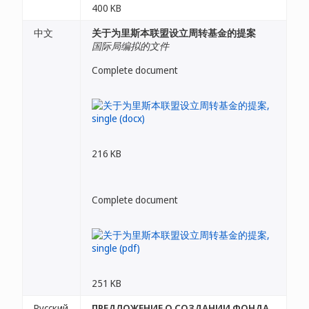
400 KB
中文
关于为里斯本联盟设立周转基金的提案
国际局编拟的文件
Complete document
216 KB
Complete document
251 KB
Русский
ПРЕДЛОЖЕНИЕ О СОЗДАНИИ ФОНДА