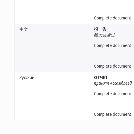
Complete document
中文
报 告
经大会通过
Complete document
Complete document
Русский
ОТЧЕТ
принят Ассамблеей
Complete document
Complete document