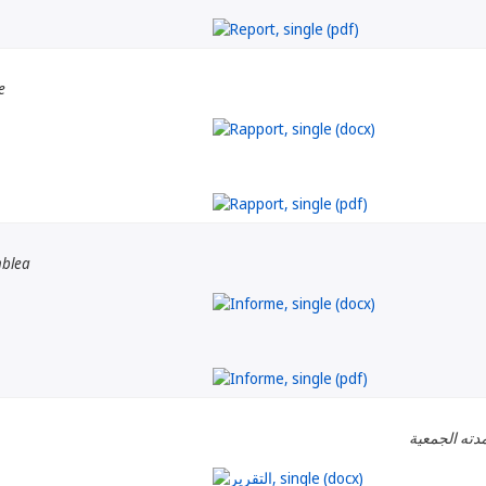
e
mblea
دته الجمعية