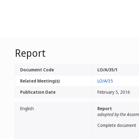
Report
Document Code
LO/A/35/1
Related Meeting(s)
LO/A/35
Publication Date
February 5, 2016
English
Report
adopted by the Assem
Complete document