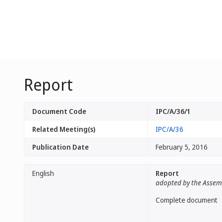
Report
Document Code
IPC/A/36/1
Related Meeting(s)
IPC/A/36
Publication Date
February 5, 2016
English
Report
adopted by the Assem
Complete document