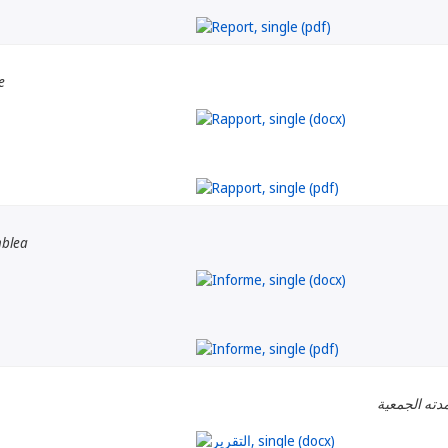
e
mblea
دته الجمعية