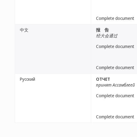
Complete document
中文
报 告
经大会通过
Complete document
Complete document
Русский
ОТЧЕТ
принят Ассамблеей
Complete document
Complete document