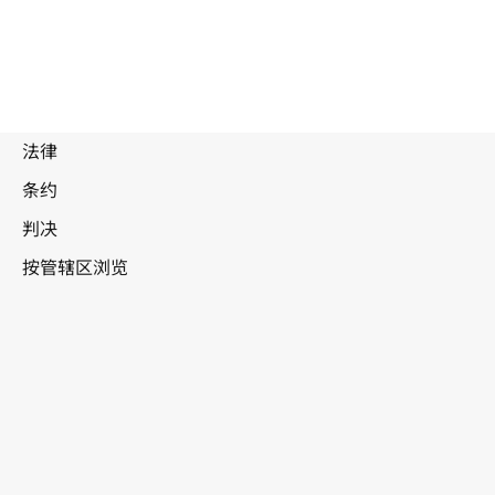
废
止
文
本