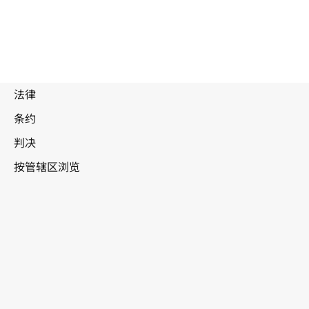
废
止
文
本