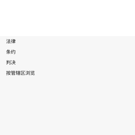
被
取
代
巴林
文
本。
转至WIPO Lex中的最新版本