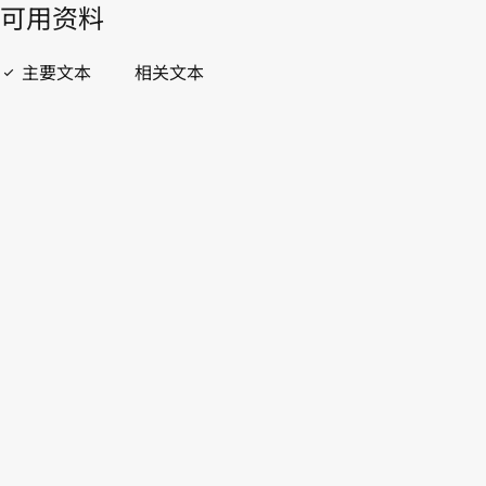
開啟 PDF
open_in_new