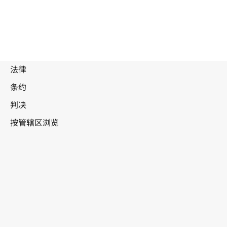
废
止
文
本