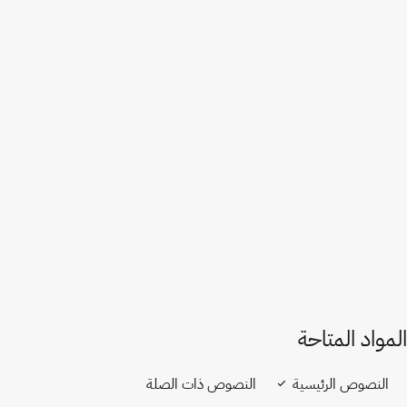
بلجيكا