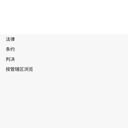
被
取
代
文
日