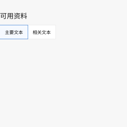
特 許 法 等 の 一 部 を 改 正 す る 法 律 の 一 部 の 施 行 期 
参 照 条 文
（ 参 照 条 文 一 覧 ）
‥