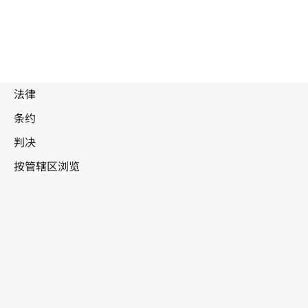
被
取
代
大韩
文
民国