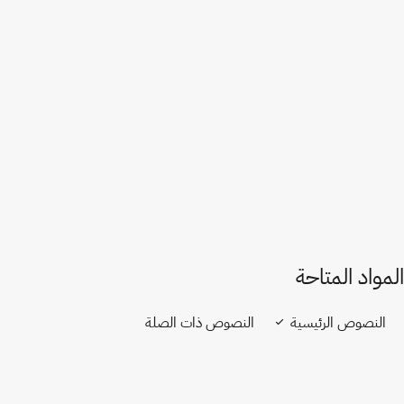
إصدار في ويبو لِكس