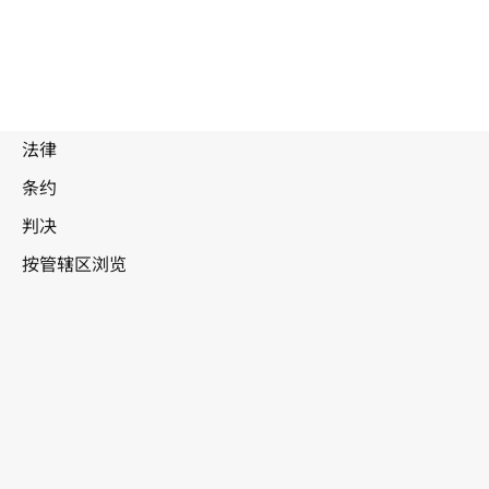
被
取
代
文