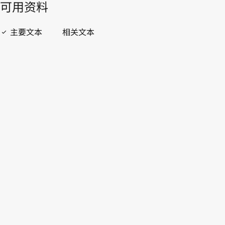
開啟 PDF
open_in_new