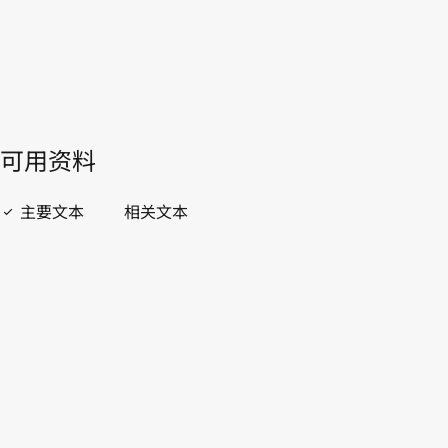
開啟 PDF
open_in_new